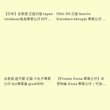
【日本】全新貨 正版日版 Japan
Hihi 315 正版 Sanrio
chiikawa兔兔畢業公仔 DIY畢
Kerokero keroppi 畢業公仔 青
業服 grad1833
蛙畢業公仔 sanrio企鵝畢業公
仔 可加綉名字・DIY 畢業袍｜畢
業禮物推薦 grad1863
全新貨 超可愛 正版 小丸子畢業
【Frozen Anna 畢業公仔】冰
公仔 diy畢業服 grad1830
雪奇緣 Anna 畢業公仔｜可加名
字刺繡｜幼稚園畢業禮物｜
vbuy grad1860