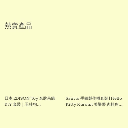
熱賣產品
日本 EDISON Toy 名牌吊飾
Sanrio 手鍊製作機套裝 | Hello
DIY 套裝｜玉桂狗
Kitty Kuromi 美樂蒂 肉桂狗
Cinnamoroll｜女童創意手作
DIY 手飾玩具 聖誕禮物 生日禮
玩具｜Vbuy
物