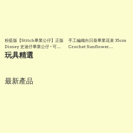
粉藍版【Stitch畢業公仔】正版
手工編織向日葵畢業花束 35cm
Disney 史迪仔畢業公仔 • 可加
Crochet Sunflower
綉名字更有意思・DIY 畢業袍｜
Graduation Bouquet 畢業禮
玩具精選
畢業影相必備推薦 grad1858
物 香港 Vbuy
最新產品