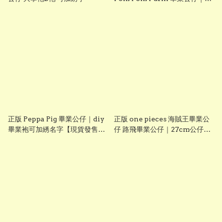
diy 手織花束＋畢業證書｜畢業
禮物推介【現貨發售】
grad1826
正版 Peppa Pig 畢業公仔｜diy
正版 one pieces 海賊王畢業公
畢業袍可加綉名字【現貨發售】
仔 路飛畢業公仔｜27cm公仔＋
grad1814
DIY 畢業袍＋手織花束｜可加名
字刺繡｜送禮推薦【現貨發售】
grad1861