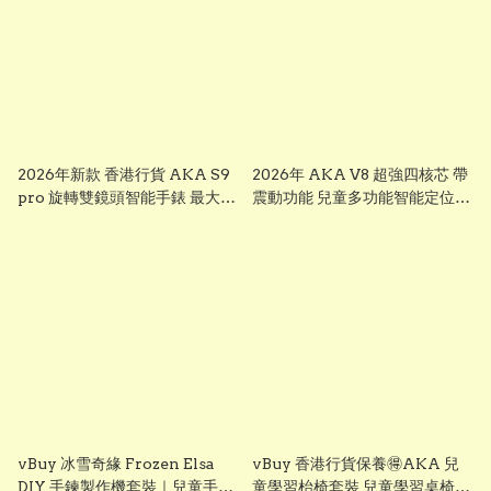
2026年新款 香港行貨 AKA S9
2026年 AKA V8 超強四核芯 帶
pro 旋轉雙鏡頭智能手錶 最大
震動功能 兒童多功能智能定位追
芒，前後雙鏡可旋轉鏡頭兒童智
蹤手錶 可上課禁用 下載
能錶， smart watch for kid 兒
whatsapp chrome, youtube,
童多功能智能定位追蹤手錶 已裝
ai apps視頻通話 ※※聖誕禮物
whatsapp facebook youtube
兒童節禮物 生日禮物 交換禮物
視頻通話 無限打出打入電話通話
multifunctional intelligent
※※聖誕禮物 兒童節禮物 生日禮
positioning and tracking
物 交換禮物 AKA S7
watch # # KIDKIS THRONE
multifunctional intelligent
positioning and tracking
watch # # KIDKIS THRONE
vBuy 冰雪奇緣 Frozen Elsa
vBuy 香港行貨保養🉐️AKA 兒
DIY 手鍊製作機套裝｜兒童手作
童學習枱椅套裝 兒童學習桌椅