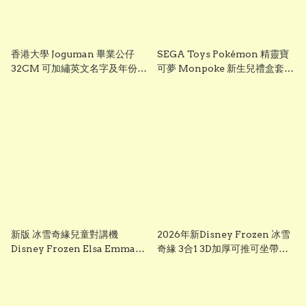
香港大學 Joguman 畢業公仔
SEGA Toys Pokémon 精靈寶
32CM 可加繡英文名字及年份
可夢 Monpoke 新生兒禮盒套裝
HKU 畢業禮物 正版香港現貨
｜寶寶初生禮物 Pikachu 毛絨
GradBaby
公仔組
新版 冰雪奇緣兒童對講機
2026年新Disney Frozen 冰雪
Disney Frozen Elsa Emma
奇緣 3合1 3D加厚可推可坐帶閃
Frozen兒童對講機玩具 frozen
光輪滑板車 frozen scooter
walkie talkie （一套兩個）
s3260 Elsa 滑板車 frozen elsa
scooter