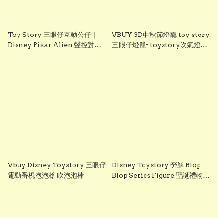
Toy Story 三眼仔互動公仔｜
VBUY 3D中秋節燈籠 toy story
Disney Pixar Alien 聲控對話
三眼仔燈籠• toystory吹氣燈籠
行走公仔｜會唱歌・會說話｜香
• 3D立體吹氣音樂燈籠 ▪︎中秋節禮
港現貨
物▪︎lantern▪︎燈龍
Vbuy Disney Toystory 三眼仔
Disney Toystory 勞穌 Blop
電動番梘泡泡槍 吹泡泡棒
Blop Series Figure 聖誕禮物
交換禮物 聖誕裝飾