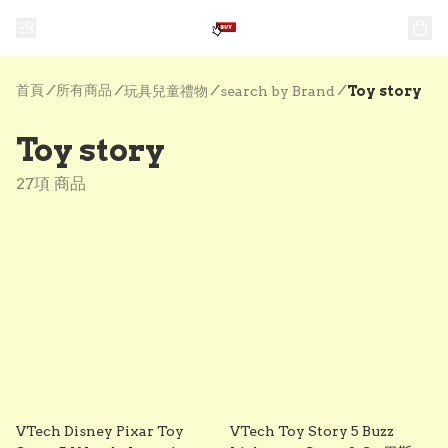
首頁
/
所有商品
/
/
/
玩具兒童禮物
search by Brand
Toy story
Toy story
27項 商品
VTech Disney Pixar Toy
VTech Toy Story 5 Buzz