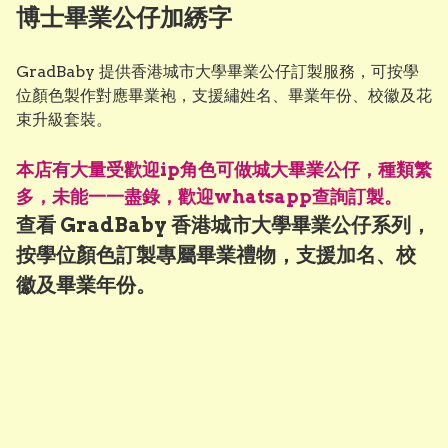
Master of Laws / Juris Doctor（法學碩士／法律博
博士畢業公仔加綉字
士）: 深藍色 V 領，配舊金色（Old Gold）幼帶

Master of Public Health（公共衛生碩士）: 深藍色 V 
GradBaby 提供香港城市大學畢業公仔訂製服務，可按學
領，配三文魚粉紅色（Salmon Pink）幼帶

位顏色製作對應畢業袍，支援繡姓名、畢業年份、校徽及花
Master of Science（理學碩士）: 深藍色 V 領，配淡紫紅
束升級套裝。
色（Mauve）幼帶

Master of Social Sciences（社會科學碩士）: 深藍色 V 
本店有大量受歡迎ip角色可做城大畢業公仔，種類繁
領，配深綠色（Dark Green）幼帶

多，未能一一盡錄，歡迎whatsapp查詢訂製。
Master of Social Work（社會工作碩士）: 深藍色 V 
查看 GradBaby 香港城市大學畢業公仔系列，
領，配孔雀藍色（Peacock Blue）幼帶
按學位顏色訂製專屬畢業禮物，支援加名、校
徽及畢業年份。