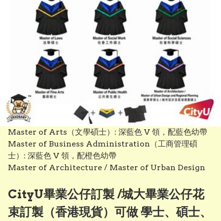
Master of Arts（文學碩士）: 深藍色 V 領，配藍色幼帶

Master of Business Administration（工商管理碩
士）: 深藍色 V 領，配橙色幼帶

Master of Architecture / Master of Urban Design 
and Regional Planning（建築學碩士／城市設計與區域
規劃碩士）: 深藍色 V 領，配丁香紫色（Lilac）幼帶

CityU畢業公仔訂製 /城大畢業公仔花
Master of Fine Arts（藝術碩士）: 深藍色 V 領，配啡色
束訂製（香港現貨）可做 學士、碩士、
（Brown）幼帶
