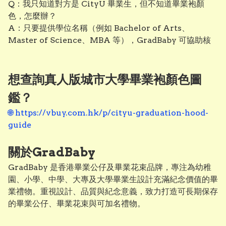
Q：我只知道對方是 CityU 畢業生，但不知道畢業袍顏
色，怎麼辦？

A：只要提供學位名稱（例如 Bachelor of Arts、
Master of Science、MBA 等），GradBaby 可協助核
對對應的 CityU 畢業袍顏色及學位款式，避免選錯畢業
袍。

Q：香港哪裡有 CityU 畢業公仔現貨？

想查詢真人版城市大學畢業袍顏色圖
A：GradBaby 提供香港本地 CityU 畢業公仔及畢業袍訂
鑑？
製服務，部分款式設有現貨，急單建議先 WhatsApp 查
詢庫存及最快交貨時間。

🌐 https://vbuy.com.hk/p/cityu-graduation-hood-
Q：畢業禮前兩三天才訂購，還來得及嗎？

guide
A：部分 CityU 畢業公仔及畢業花束可安排急單製作。如
距離畢業禮不足一星期，建議盡快 WhatsApp 聯絡查詢
關於GradBaby
最快交貨方案。

GradBaby 是香港畢業公仔及畢業花束品牌，專注為幼稚
Q：我是家長，不知道子女屬於哪個學院或學位，可以怎樣
園、小學、中學、大專及大學畢業生設計充滿紀念價值的畢
選？

業禮物。重視設計、品質與紀念意義，致力打造可長期保存
A：可直接提供課程名稱、學生證資料或畢業典禮通知書資
的畢業公仔、畢業花束與可加名禮物。
料，我們可協助核對對應的 CityU 學位及畢業袍顏色。

Q：我是男朋友／女朋友，想送畢業公仔，但不知道選哪款