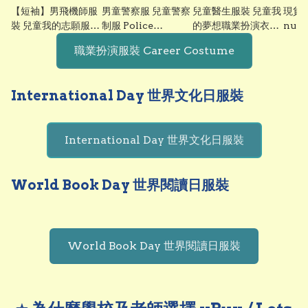
【短袖】男飛機師服
男童警察服 兒童警察
兒童醫生服裝 兒童我
現貨 L
裝 兒童我的志願服裝
制服 Police
的夢想職業扮演衣服
nurs
系列 夢想職業扮演衣
Costume for kids
我的志願衣服
kid
職業扮演服裝 Career Costume
服 - 兒童飛機師服裝
and boys 職業體驗
dream career
衣服 f
裝扮 Pilot Costume
日 Career Day 學校
costume 故事書角
cos
Cosplay 萬聖節服裝
表演 萬聖節角色扮演
色扮演 公益金便服日
夢想
International Day 世界文化日服裝
圖書角色扮演 公益金
香港現貨 Lets
衣服 萬聖節衣服 Kid
drea
便服日服裝 男機師
Cosplay
Doctor Cosplay
cost
cos0998
costume | doctor
vbuy
International Day 世界文化日服裝
costume for kids
兒童醫生扮演衣服
cos1056 vbuy兒童
World Book Day 世界閱讀日服裝
cosplay服裝
World Book Day 世界閱讀日服裝