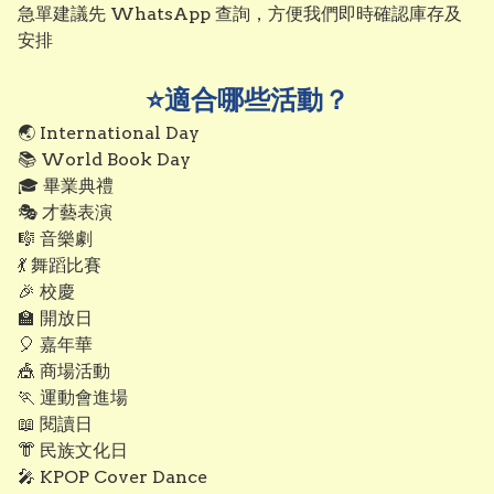
急單建議先 WhatsApp 查詢，方便我們即時確認庫存及
安排
⭐適合哪些活動？
🌏 International Day

📚 World Book Day

🎓 畢業典禮

🎭 才藝表演

🎼 音樂劇

💃 舞蹈比賽

🎉 校慶

🏫 開放日

🎈 嘉年華

🎪 商場活動

🏃 運動會進場

📖 閱讀日

👘 民族文化日

🎤 KPOP Cover Dance
