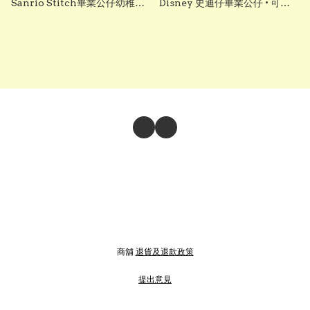
Sanrio Stitch畢業公仔幼稚園
Disney 史迪仔畢業公仔 • 可加
袍 可加綉名字・DIY 幼稚園畢業
綉名字更有意思・DIY 畢業袍｜
袍｜畢業禮物推薦 grad1876
畢業影相必備推薦 grad1818
商舖
退貨及退款政策
提出意見