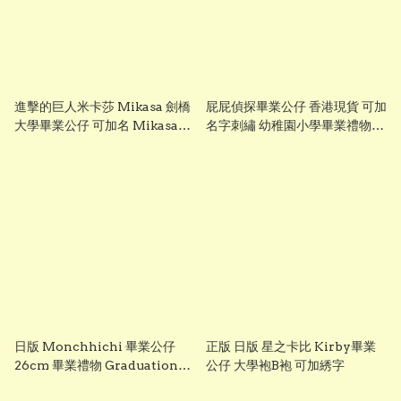
進擊的巨人米卡莎 Mikasa 劍橋
屁屁偵探畢業公仔 香港現貨 可加
大學畢業公仔 可加名 Mikasa
名字刺繡 幼稚園小學畢業禮物推
Cambridge University 畢業
薦 Gradbaby
禮物 正版香港現貨
日版 Monchhichi 畢業公仔
正版 日版 星之卡比 Kirby畢業
26cm 畢業禮物 Graduation
公仔 大學袍B袍 可加綉字
Plush Doll 畢業花束公仔 送禮