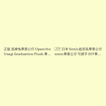
首選
正版 底褲兔畢業公仔 Opanchu
🇯🇵 日本 Sonic超音鼠畢業公仔
Usagi Graduation Plush 畢業
sonic畢業公仔 可綉字 DIY畢業
花束禮物 畢業公仔香港 可加綉名
服 grad1855(大）
字・DIY 畢業袍｜畢業禮物推薦
grad1864