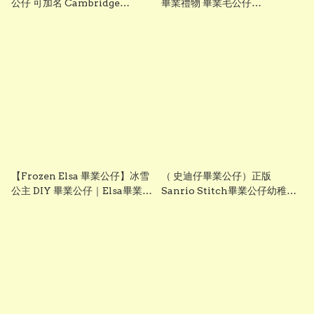
公仔 可加名 Cambridge
畢業禮物 畢業毛公仔
University Graduation
Graduation Plush 香港現貨
Plush 正版香港現貨 畢業禮物
【Frozen Elsa 畢業公仔】冰雪
（ 史迪仔畢業公仔）正版
公主 DIY 畢業公仔｜Elsa畢業公
Sanrio Stitch畢業公仔幼稚園
仔｜可加名字刺繡｜畢業禮物推
袍 可加綉名字・DIY 幼稚園畢業
介｜grad1827
袍｜畢業禮物推薦 grad1876