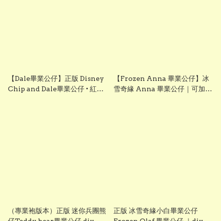
【Dale畢業公仔】正版 Disney
【Frozen Anna 畢業公仔】冰
Chip and Dale畢業公仔 • 紅大
雪奇緣 Anna 畢業公仔｜可加名
鼻畢業公仔• 可加綉名字・DIY
字刺繡｜幼稚園畢業禮物｜
畢業袍｜畢業禮物推薦
vbuy grad1860
grad1817
（專業袍版本）正版 迷你兵團熊
正版 冰雪奇緣小白畢業公仔
仔Teddy bear畢業公仔 diy
Frozen Olaf 畢業公仔 ｜diy畢