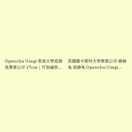
Tiga Graduation Plush)
Ultraman Tiga Graduation
25cm ｜可加繡英文名字｜畢業
Plush) 25cm ｜可加繡英文名字
禮物
｜畢業禮物
Opanchu Usagi 香港大學底褲
英國蘭卡斯特大學畢業公仔 褲褲
兔畢業公仔 27cm｜可加繡英文
兔 底褲兔 Opanchu Usagi
名字｜HKU 畢業禮物
27cm 可加繡英文名字
Lancaster University 畢業禮
物 正版香港現貨 GradBaby