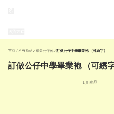
商品
兒童玩具禮品
兒童角色服 表演服
畢業禮品
正
送貨方式
Frozen 主題生日派對用品,服裝,禮物
優獸大都會（
首頁
/
所有商品
/
/
畢業公仔袍
訂做公仔中學畢業袍 （可綉字）
訂做公仔中學畢業袍 （可綉
1項 商品