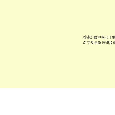
香港訂做中學公仔畢
名字及年份 按學校
港製作