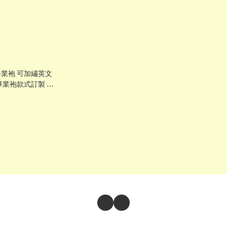
業袍 可加繡英文
畢業袍款式訂製 香