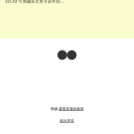
32CM 可加繡英文名字及年份
HKU 畢業禮物 正版香港現貨
GradBaby
商舖
退貨及退款政策
提出意見