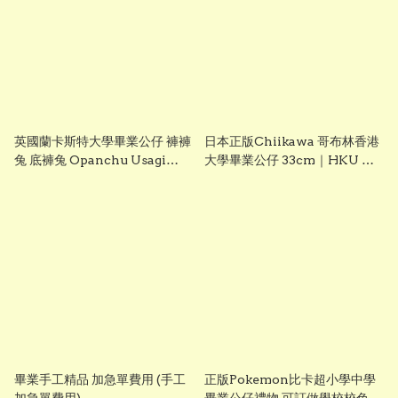
英國蘭卡斯特大學畢業公仔 褲褲
日本正版Chiikawa 哥布林香港
兔 底褲兔 Opanchu Usagi
大學畢業公仔 33cm｜HKU 畢
27cm 可加繡英文名字
業禮物｜可加繡英文名字
Lancaster University 畢業禮
物 正版香港現貨 GradBaby
畢業手工精品 加急單費用 (手工
正版Pokemon比卡超小學中學
加急單費用)
畢業公仔禮物 可訂做學校校色領