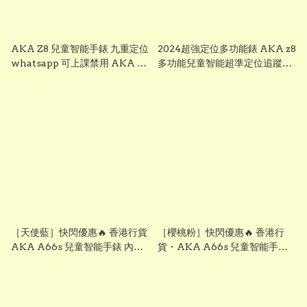
tracking watch
AKA Z8 兒童智能手錶 九重定位
2024超強定位多功能錶 AKA z8
whatsapp 可上課禁用 AKA z8
多功能兒童智能超準定位追蹤手
多功能兒童智能超準定位追蹤手
錶 測量心跳血氧 運動計步帶
錶 測量心跳血氧 運動計步帶
whatsapp facebook youtube
whatsapp facebook youtube
chrome 視頻通話 ※※聖誕禮物
chrome 視頻通話 ※※聖誕禮物
兒童節禮物 生日禮物 交換禮物
兒童節禮物 生日禮物 交換禮物
children kid smart watch
children kid smart watch
with tracking location,
with tracking location,
whatsapp AKA z8
whatsapp AKA z8
multifunctional intelligent
multifunctional intelligent
positioning and tracking
positioning and tracking
watch
watch
［天使藍］快閃優惠🔥 香港行貨
［櫻桃粉］快閃優惠🔥 香港行
AKA A66s 兒童智能手錶 內置
貨・AKA A66s 兒童智能手錶
whatsapp 微信line 可定位追蹤
內置whatsapp 微信line 可定位
撥號通話 視頻 通話功能 #聖誕禮
追蹤 撥號通話 視頻 通話功能 #
物 兒童節禮物 生日禮物 交換禮
聖誕禮物 兒童節禮物 生日禮物
物
交換禮物