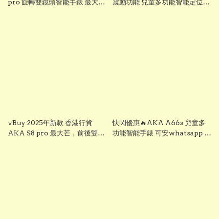
pro 旋轉雙鏡頭智能手錶 最大
震動功能 兒童多功能智能定位追
芒，前後雙鏡可旋轉鏡頭兒童智
蹤手錶 可上課禁用 下載
能錶， smart watch for kid 兒
whatsapp chrome, youtube,
童多功能智能定位追蹤手錶 已裝
ai apps視頻通話 ※※聖誕禮物
whatsapp facebook youtube
兒童節禮物 生日禮物 交換禮物
視頻通話 無限打出打入電話通話
multifunctional intelligent
※※聖誕禮物 兒童節禮物 生日禮
positioning and tracking
物 交換禮物 AKA S7
watch # # KIDKIS THRONE
multifunctional intelligent
positioning and tracking
watch # # KIDKIS THRONE
vBuy 2025年新款 香港行貨
快閃優惠🔥AKA A66s 兒童多
AKA S8 pro 最大芒，前後雙鏡
功能智能手錶 可安whatsapp 微
可旋轉鏡頭兒童智能錶， smart
信 有追蹤 視頻 通話功能 A66s
watch for kid 兒童多功能智能
※聖誕禮物 兒童節禮物 生日禮物
定位追蹤手錶 已裝whatsapp
交換禮物
facebook youtube 視頻通話 無
限打出打入電話通話※※聖誕禮
物 兒童節禮物 生日禮物 交換禮
物 AKA S7 multifunctional
intelligent positioning and