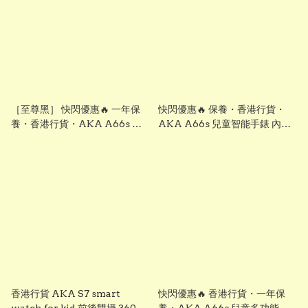
［至尊黑］ 快閃優惠🔥 一年保
快閃優惠🔥 保養・香港行貨・
養・香港行貨・AKA A66s 兒
AKA A66s 兒童智能手錶 內置
童智能手錶 內置whatsapp 微信
whatsapp 微信line 可定位追蹤
line 可定位追蹤 撥號通話 視頻
撥號通話 視頻 通話功能 #聖誕禮
通話功能 #聖誕禮物 兒童節禮物
物 兒童節禮物 生日禮物 交換禮
生日禮物 交換禮物
物
香港行貨 AKA S7 smart
快閃優惠🔥 香港行貨・一年保
watch for kid 前後雙攝 360度
養・AKA A66s 兒童多功能智