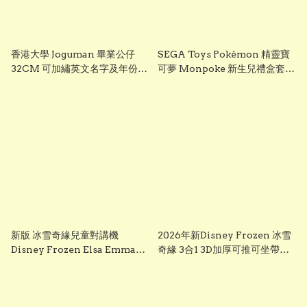
香港大學 Joguman 畢業公仔
SEGA Toys Pokémon 精靈寶
32CM 可加繡英文名字及年份
可夢 Monpoke 新生兒禮盒套裝
HKU 畢業禮物 正版香港現貨
｜寶寶初生禮物 Pikachu 毛絨
GradBaby
公仔組
新版 冰雪奇緣兒童對講機
2026年新Disney Frozen 冰雪
Disney Frozen Elsa Emma
奇緣 3合1 3D加厚可推可坐帶閃
Frozen兒童對講機玩具 frozen
光輪滑板車 frozen scooter
walkie talkie （一套兩個）
s3260 Elsa 滑板車 frozen elsa
scooter