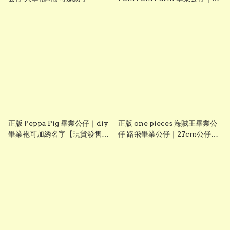
diy 手織花束＋畢業證書｜畢業
禮物推介【現貨發售】
grad1826
正版 Peppa Pig 畢業公仔｜diy
正版 one pieces 海賊王畢業公
畢業袍可加綉名字【現貨發售】
仔 路飛畢業公仔｜27cm公仔＋
grad1814
DIY 畢業袍＋手織花束｜可加名
字刺繡｜送禮推薦【現貨發售】
grad1861