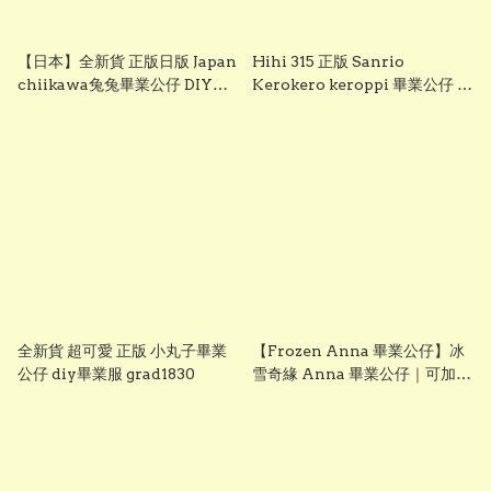
【日本】全新貨 正版日版 Japan
Hihi 315 正版 Sanrio
chiikawa兔兔畢業公仔 DIY畢
Kerokero keroppi 畢業公仔 青
業服 grad1833
蛙畢業公仔 sanrio企鵝畢業公
仔 可加綉名字・DIY 畢業袍｜畢
業禮物推薦 grad1863
全新貨 超可愛 正版 小丸子畢業
【Frozen Anna 畢業公仔】冰
公仔 diy畢業服 grad1830
雪奇緣 Anna 畢業公仔｜可加名
字刺繡｜幼稚園畢業禮物｜
vbuy grad1860