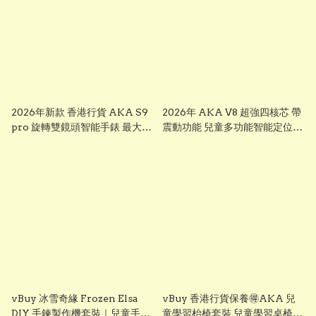
2026年新款 香港行貨 AKA S9
2026年 AKA V8 超強四核芯 帶
pro 旋轉雙鏡頭智能手錶 最大
震動功能 兒童多功能智能定位追
芒，前後雙鏡可旋轉鏡頭兒童智
蹤手錶 可上課禁用 下載
能錶， smart watch for kid 兒
whatsapp chrome, youtube,
童多功能智能定位追蹤手錶 已裝
ai apps視頻通話 ※※聖誕禮物
whatsapp facebook youtube
兒童節禮物 生日禮物 交換禮物
視頻通話 無限打出打入電話通話
multifunctional intelligent
※※聖誕禮物 兒童節禮物 生日禮
positioning and tracking
物 交換禮物 AKA S7
watch # # KIDKIS THRONE
multifunctional intelligent
positioning and tracking
watch # # KIDKIS THRONE
vBuy 冰雪奇緣 Frozen Elsa
vBuy 香港行貨保養🉐️AKA 兒
DIY 手鍊製作機套裝｜兒童手作
童學習枱椅套裝 兒童學習桌椅