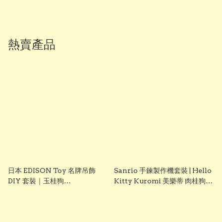
熱賣產品
日本 EDISON Toy 名牌吊飾
Sanrio 手鍊製作機套裝 | Hello
DIY 套裝｜玉桂狗
Kitty Kuromi 美樂蒂 肉桂狗
Cinnamoroll｜女童創意手作
DIY 手飾玩具 聖誕禮物 生日禮
玩具｜Vbuy
物