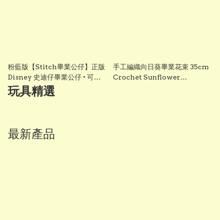
粉藍版【Stitch畢業公仔】正版
手工編織向日葵畢業花束 35cm
Disney 史迪仔畢業公仔 • 可加
Crochet Sunflower
綉名字更有意思・DIY 畢業袍｜
Graduation Bouquet 畢業禮
玩具精選
畢業影相必備推薦 grad1858
物 香港 Vbuy
最新產品