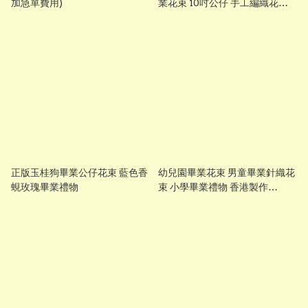
加急單費用)
業花束 10吋公仔 手工編織花束
Graduation Gift 香港 Vbuy
正版玉桂狗畢業公仔花束 藍色香
幼兒園畢業花束 男童畢業針織花
蜆玫瑰畢業禮物
束 小學畢業禮物 香港製作
Gradbaby