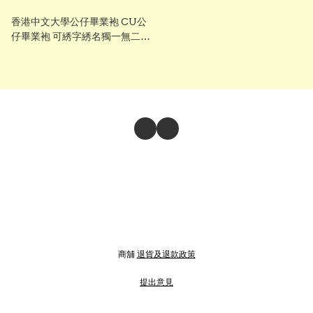
香港中文大學公仔畢業袍 CU公
仔畢業袍 可綉字綉名獨一無二
（不連公仔）
商舖
退貨及退款政策
提出意見