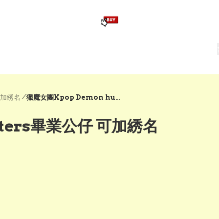
版畢業公仔
訂造公仔用畢業袍
生日派對佈置,服裝,禮物專區
Zootopia）主題生日派對用品
爆旋陀螺 Beyblade及配件
/
可加綉名
獵魔女團Kpop Demon hunters畢業公仔 可加綉名
nters畢業公仔 可加綉名