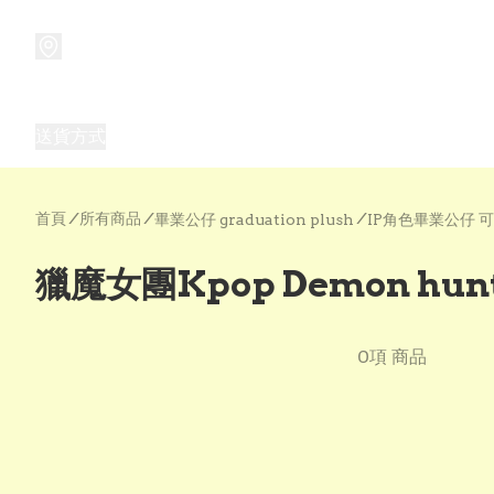
商品
兒童玩具禮品
兒童角色服 表演服
畢業禮品
正
送貨方式
Frozen 主題生日派對用品,服裝,禮物
優獸大都會（
首頁
/
所有商品
/
/
畢業公仔 graduation plush
IP角色畢業公仔 
獵魔女團Kpop Demon hu
0項 商品