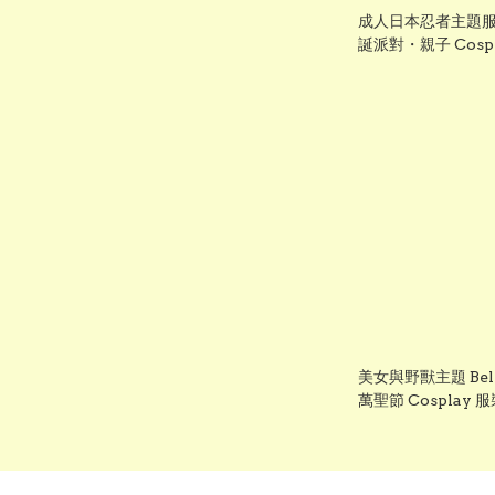
成人日本忍者主題
誕派對・親子 Cospl
美女與野獸主題 Bel
萬聖節 Cosplay
扮演｜舞台表演禮服｜
Cosplay