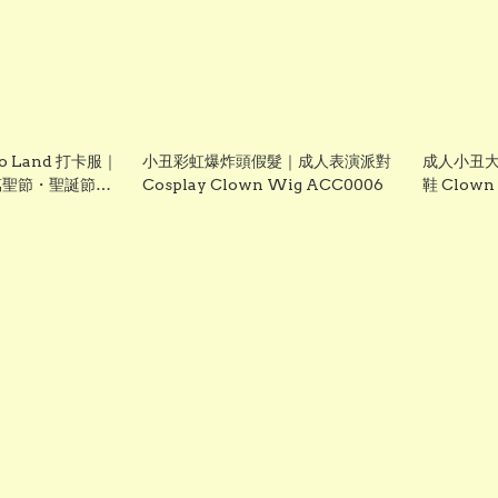
o Land 打卡服｜
小丑彩虹爆炸頭假髮｜成人表演派對
成人小丑
萬聖節・聖誕節
Cosplay Clown Wig ACC0006
鞋 Clown