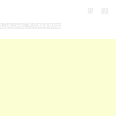
會員專區
付款方式
退貨及退款政策
最新消息
關於我們