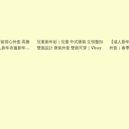
裝背心外套 高雅
兒童新年衫｜兒童 中式唐裝 立領盤扣
【成人新
人新年衣服新年衫
雙面設計 唐裝外套 雙面可穿｜Vbuy
外套｜春
拜年衫 CP