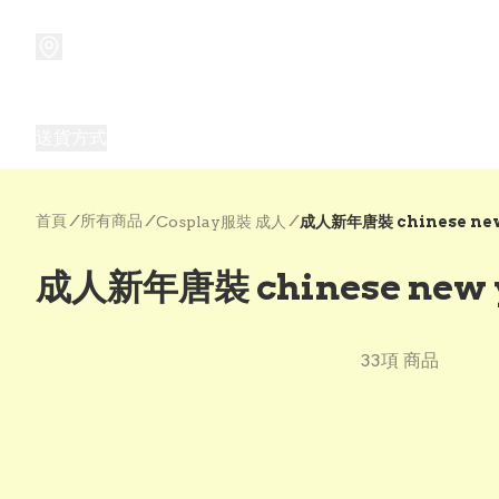
商品
兒童玩具禮品
兒童角色服 表演服
畢業禮品
正
送貨方式
Frozen 主題生日派對用品,服裝,禮物
優獸大都會（
首頁
/
所有商品
/
/
Cosplay服裝 成人
成人新年唐裝 chinese new yea
33項 商品