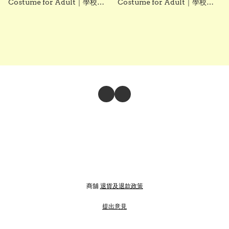
Costume for Adult｜學校
Costume for Adult｜學校
Career Day機長職業體驗導師
Career Day 機長職業體驗導師
服裝・航空主題活動・萬聖節｜
服裝・航空主題活動・萬聖節｜
香港現貨
香港現貨
商舖
退貨及退款政策
提出意見