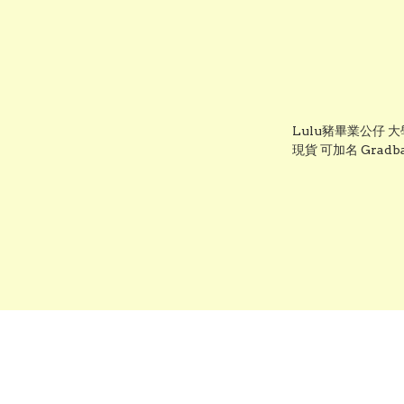
Lulu豬畢業公仔 
現貨 可加名 Gradb