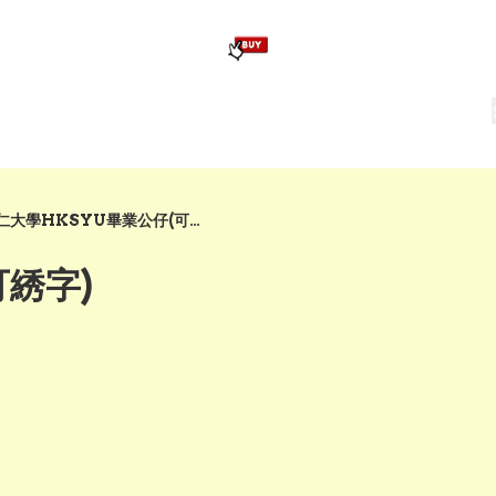
版畢業公仔
訂造公仔用畢業袍
生日派對佈置,服裝,禮物專區
Zootopia）主題生日派對用品
爆旋陀螺 Beyblade及配件
樹仁大學HKSYU畢業公仔(可綉字)
可綉字)