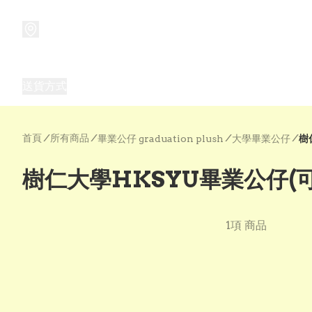
商品
兒童玩具禮品
兒童角色服 表演服
畢業禮品
正
送貨方式
Frozen 主題生日派對用品,服裝,禮物
優獸大都會（
首頁
/
所有商品
/
/
/
畢業公仔 graduation plush
大學畢業公仔
樹仁大學HKSYU畢業公仔(
1項 商品