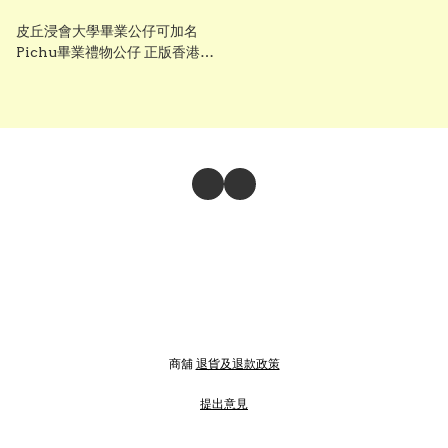
皮丘浸會大學畢業公仔可加名
Pichu畢業禮物公仔 正版香港現
貨 gradbaby
商舖
退貨及退款政策
提出意見