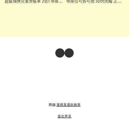
超級飛俠兒童滑板車 2合1 帶座位
帶座位可拆可摺 3D閃光輪 正版
可拆可摺 3D閃光輪 正版 香港現
香港現貨 Super wings
貨 S1621 Q2
scooter S1620 Q2
商舖
退貨及退款政策
提出意見