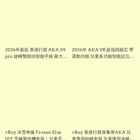
2026年新款 香港行貨 AKA S9
2026年 AKA V8 超強四核芯 帶
pro 旋轉雙鏡頭智能手錶 最大
震動功能 兒童多功能智能定位追
芒，前後雙鏡可旋轉鏡頭兒童智
蹤手錶 可上課禁用 下載
能錶， smart watch for kid 兒
whatsapp chrome, youtube,
童多功能智能定位追蹤手錶 已裝
ai apps視頻通話 ※※聖誕禮物
whatsapp facebook youtube
兒童節禮物 生日禮物 交換禮物
視頻通話 無限打出打入電話通話
multifunctional intelligent
※※聖誕禮物 兒童節禮物 生日禮
positioning and tracking
物 交換禮物 AKA S7
watch # # KIDKIS THRONE
multifunctional intelligent
positioning and tracking
watch # # KIDKIS THRONE
vBuy 冰雪奇緣 Frozen Elsa
vBuy 香港行貨保養🉐️AKA 兒
DIY 手鍊製作機套裝｜兒童手作
童學習枱椅套裝 兒童學習桌椅