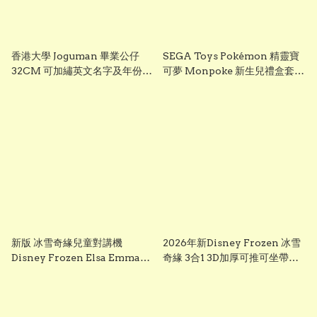
香港大學 Joguman 畢業公仔
SEGA Toys Pokémon 精靈寶
32CM 可加繡英文名字及年份
可夢 Monpoke 新生兒禮盒套裝
HKU 畢業禮物 正版香港現貨
｜寶寶初生禮物 Pikachu 毛絨
GradBaby
公仔組
新版 冰雪奇緣兒童對講機
2026年新Disney Frozen 冰雪
Disney Frozen Elsa Emma
奇緣 3合1 3D加厚可推可坐帶閃
Frozen兒童對講機玩具 frozen
光輪滑板車 frozen scooter
walkie talkie （一套兩個）
s3260 Elsa 滑板車 frozen elsa
scooter