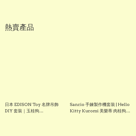
熱賣產品
日本 EDISON Toy 名牌吊飾
Sanrio 手鍊製作機套裝 | Hello
DIY 套裝｜玉桂狗
Kitty Kuromi 美樂蒂 肉桂狗
Cinnamoroll｜女童創意手作
DIY 手飾玩具 聖誕禮物 生日禮
玩具｜Vbuy
物