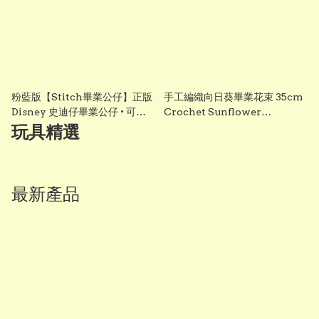
粉藍版【Stitch畢業公仔】正版
手工編織向日葵畢業花束 35cm
Disney 史迪仔畢業公仔 • 可加
Crochet Sunflower
綉名字更有意思・DIY 畢業袍｜
Graduation Bouquet 畢業禮
玩具精選
畢業影相必備推薦 grad1858
物 香港 Vbuy
最新產品