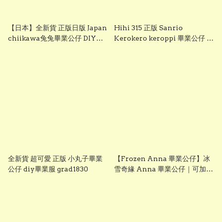
【日本】全新貨 正版日版 Japan
Hihi 315 正版 Sanrio
chiikawa兔兔畢業公仔 DIY畢
Kerokero keroppi 畢業公仔 青
業服 grad1833
蛙畢業公仔 sanrio企鵝畢業公
仔 可加綉名字・DIY 畢業袍｜畢
業禮物推薦 grad1863
全新貨 超可愛 正版 小丸子畢業
【Frozen Anna 畢業公仔】冰
公仔 diy畢業服 grad1830
雪奇緣 Anna 畢業公仔｜可加名
字刺繡｜幼稚園畢業禮物｜
vbuy grad1860