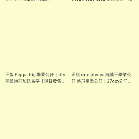
diy 手織花束＋畢業證書｜畢業
禮物推介【現貨發售】
grad1826
正版 Peppa Pig 畢業公仔｜diy
正版 one pieces 海賊王畢業公
畢業袍可加綉名字【現貨發售】
仔 路飛畢業公仔｜27cm公仔＋
grad1814
DIY 畢業袍＋手織花束｜可加名
字刺繡｜送禮推薦【現貨發售】
grad1861