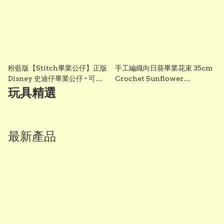
粉藍版【Stitch畢業公仔】正版
手工編織向日葵畢業花束 35cm
Disney 史迪仔畢業公仔 • 可加
Crochet Sunflower
綉名字更有意思・DIY 畢業袍｜
Graduation Bouquet 畢業禮
玩具精選
畢業影相必備推薦 grad1858
物 香港 Vbuy
最新產品