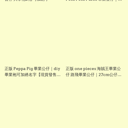
diy 手織花束＋畢業證書｜畢業
禮物推介【現貨發售】
grad1826
正版 Peppa Pig 畢業公仔｜diy
正版 one pieces 海賊王畢業公
畢業袍可加綉名字【現貨發售】
仔 路飛畢業公仔｜27cm公仔＋
grad1814
DIY 畢業袍＋手織花束｜可加名
字刺繡｜送禮推薦【現貨發售】
grad1861