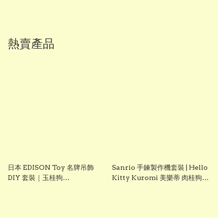
熱賣產品
日本 EDISON Toy 名牌吊飾
Sanrio 手鍊製作機套裝 | Hello
DIY 套裝｜玉桂狗
Kitty Kuromi 美樂蒂 肉桂狗
Cinnamoroll｜女童創意手作
DIY 手飾玩具 聖誕禮物 生日禮
玩具｜Vbuy
物