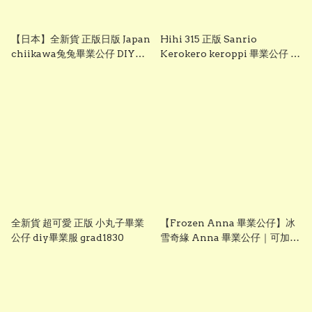
【日本】全新貨 正版日版 Japan
Hihi 315 正版 Sanrio
chiikawa兔兔畢業公仔 DIY畢
Kerokero keroppi 畢業公仔 青
業服 grad1833
蛙畢業公仔 sanrio企鵝畢業公
仔 可加綉名字・DIY 畢業袍｜畢
業禮物推薦 grad1863
全新貨 超可愛 正版 小丸子畢業
【Frozen Anna 畢業公仔】冰
公仔 diy畢業服 grad1830
雪奇緣 Anna 畢業公仔｜可加名
字刺繡｜幼稚園畢業禮物｜
vbuy grad1860