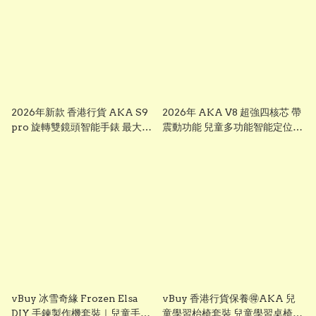
2026年新款 香港行貨 AKA S9
2026年 AKA V8 超強四核芯 帶
pro 旋轉雙鏡頭智能手錶 最大
震動功能 兒童多功能智能定位追
芒，前後雙鏡可旋轉鏡頭兒童智
蹤手錶 可上課禁用 下載
能錶， smart watch for kid 兒
whatsapp chrome, youtube,
童多功能智能定位追蹤手錶 已裝
ai apps視頻通話 ※※聖誕禮物
whatsapp facebook youtube
兒童節禮物 生日禮物 交換禮物
視頻通話 無限打出打入電話通話
multifunctional intelligent
※※聖誕禮物 兒童節禮物 生日禮
positioning and tracking
物 交換禮物 AKA S7
watch # # KIDKIS THRONE
multifunctional intelligent
positioning and tracking
watch # # KIDKIS THRONE
vBuy 冰雪奇緣 Frozen Elsa
vBuy 香港行貨保養🉐️AKA 兒
DIY 手鍊製作機套裝｜兒童手作
童學習枱椅套裝 兒童學習桌椅