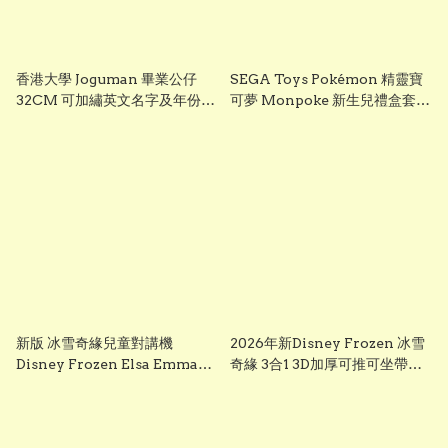
香港大學 Joguman 畢業公仔
SEGA Toys Pokémon 精靈寶
32CM 可加繡英文名字及年份
可夢 Monpoke 新生兒禮盒套裝
HKU 畢業禮物 正版香港現貨
｜寶寶初生禮物 Pikachu 毛絨
GradBaby
公仔組
新版 冰雪奇緣兒童對講機
2026年新Disney Frozen 冰雪
Disney Frozen Elsa Emma
奇緣 3合1 3D加厚可推可坐帶閃
Frozen兒童對講機玩具 frozen
光輪滑板車 frozen scooter
walkie talkie （一套兩個）
s3260 Elsa 滑板車 frozen elsa
scooter