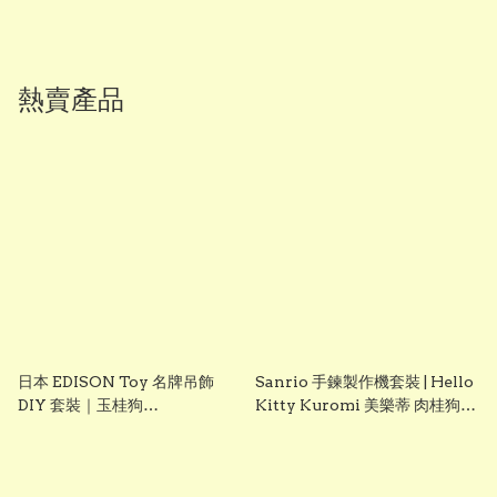
熱賣產品
日本 EDISON Toy 名牌吊飾
Sanrio 手鍊製作機套裝 | Hello
DIY 套裝｜玉桂狗
Kitty Kuromi 美樂蒂 肉桂狗
Cinnamoroll｜女童創意手作
DIY 手飾玩具 聖誕禮物 生日禮
玩具｜Vbuy
物