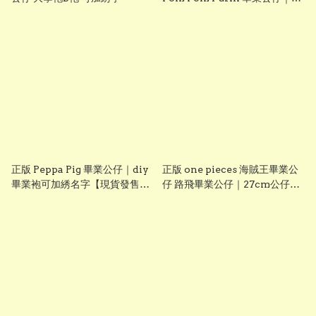
diy 手織花束＋畢業證書｜畢業
禮物推介【現貨發售】
grad1826
正版 Peppa Pig 畢業公仔｜diy
正版 one pieces 海賊王畢業公
畢業袍可加綉名字【現貨發售】
仔 路飛畢業公仔｜27cm公仔＋
grad1814
DIY 畢業袍＋手織花束｜可加名
字刺繡｜送禮推薦【現貨發售】
grad1861