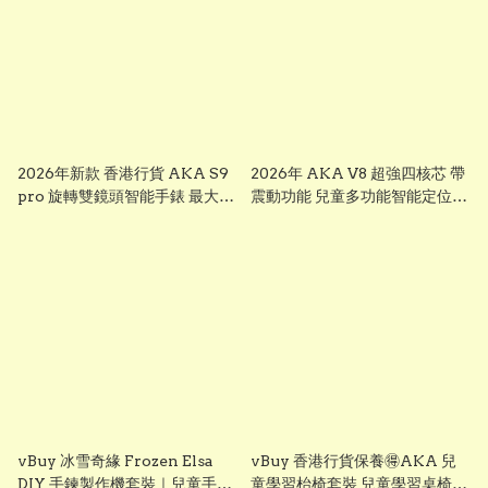
2026年新款 香港行貨 AKA S9
2026年 AKA V8 超強四核芯 帶
pro 旋轉雙鏡頭智能手錶 最大
震動功能 兒童多功能智能定位追
芒，前後雙鏡可旋轉鏡頭兒童智
蹤手錶 可上課禁用 下載
能錶， smart watch for kid 兒
whatsapp chrome, youtube,
童多功能智能定位追蹤手錶 已裝
ai apps視頻通話 ※※聖誕禮物
whatsapp facebook youtube
兒童節禮物 生日禮物 交換禮物
視頻通話 無限打出打入電話通話
multifunctional intelligent
※※聖誕禮物 兒童節禮物 生日禮
positioning and tracking
物 交換禮物 AKA S7
watch # # KIDKIS THRONE
multifunctional intelligent
positioning and tracking
watch # # KIDKIS THRONE
vBuy 冰雪奇緣 Frozen Elsa
vBuy 香港行貨保養🉐️AKA 兒
DIY 手鍊製作機套裝｜兒童手作
童學習枱椅套裝 兒童學習桌椅