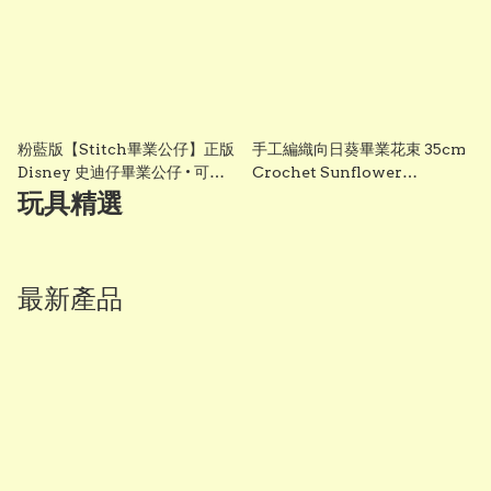
粉藍版【Stitch畢業公仔】正版
手工編織向日葵畢業花束 35cm
Disney 史迪仔畢業公仔 • 可加
Crochet Sunflower
綉名字更有意思・DIY 畢業袍｜
Graduation Bouquet 畢業禮
玩具精選
畢業影相必備推薦 grad1858
物 香港 Vbuy
最新產品