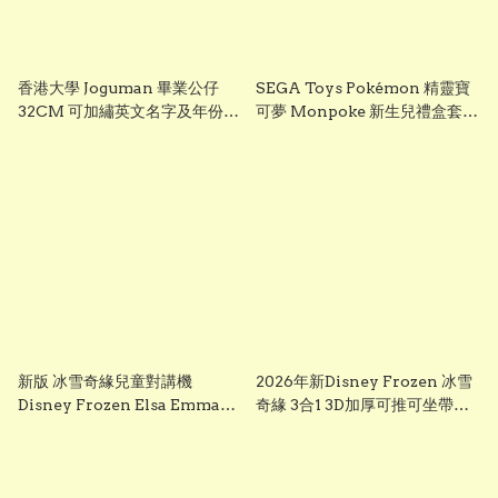
香港大學 Joguman 畢業公仔
SEGA Toys Pokémon 精靈寶
32CM 可加繡英文名字及年份
可夢 Monpoke 新生兒禮盒套裝
HKU 畢業禮物 正版香港現貨
｜寶寶初生禮物 Pikachu 毛絨
GradBaby
公仔組
新版 冰雪奇緣兒童對講機
2026年新Disney Frozen 冰雪
Disney Frozen Elsa Emma
奇緣 3合1 3D加厚可推可坐帶閃
Frozen兒童對講機玩具 frozen
光輪滑板車 frozen scooter
walkie talkie （一套兩個）
s3260 Elsa 滑板車 frozen elsa
scooter