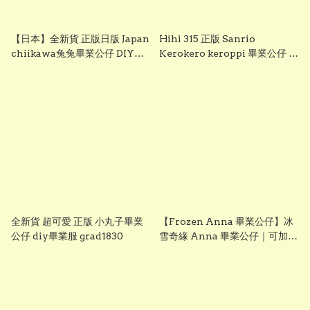
【日本】全新貨 正版日版 Japan
Hihi 315 正版 Sanrio
chiikawa兔兔畢業公仔 DIY畢
Kerokero keroppi 畢業公仔 青
業服 grad1833
蛙畢業公仔 sanrio企鵝畢業公
仔 可加綉名字・DIY 畢業袍｜畢
業禮物推薦 grad1863
全新貨 超可愛 正版 小丸子畢業
【Frozen Anna 畢業公仔】冰
公仔 diy畢業服 grad1830
雪奇緣 Anna 畢業公仔｜可加名
字刺繡｜幼稚園畢業禮物｜
vbuy grad1860