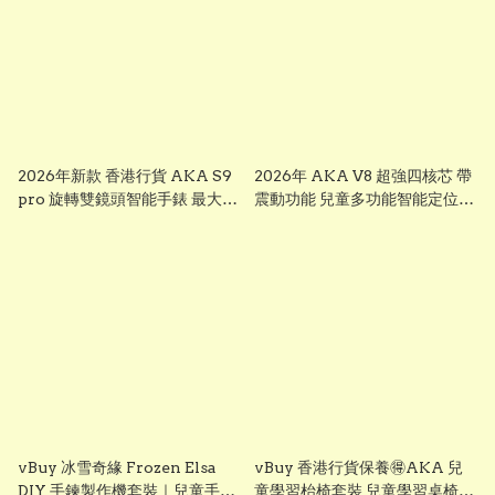
2026年新款 香港行貨 AKA S9
2026年 AKA V8 超強四核芯 帶
pro 旋轉雙鏡頭智能手錶 最大
震動功能 兒童多功能智能定位追
芒，前後雙鏡可旋轉鏡頭兒童智
蹤手錶 可上課禁用 下載
能錶， smart watch for kid 兒
whatsapp chrome, youtube,
童多功能智能定位追蹤手錶 已裝
ai apps視頻通話 ※※聖誕禮物
whatsapp facebook youtube
兒童節禮物 生日禮物 交換禮物
視頻通話 無限打出打入電話通話
multifunctional intelligent
※※聖誕禮物 兒童節禮物 生日禮
positioning and tracking
物 交換禮物 AKA S7
watch # # KIDKIS THRONE
multifunctional intelligent
positioning and tracking
watch # # KIDKIS THRONE
vBuy 冰雪奇緣 Frozen Elsa
vBuy 香港行貨保養🉐️AKA 兒
DIY 手鍊製作機套裝｜兒童手作
童學習枱椅套裝 兒童學習桌椅