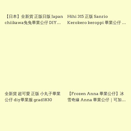
【日本】全新貨 正版日版 Japan
Hihi 315 正版 Sanrio
chiikawa兔兔畢業公仔 DIY畢
Kerokero keroppi 畢業公仔 青
業服 grad1833
蛙畢業公仔 sanrio企鵝畢業公
仔 可加綉名字・DIY 畢業袍｜畢
業禮物推薦 grad1863
全新貨 超可愛 正版 小丸子畢業
【Frozen Anna 畢業公仔】冰
公仔 diy畢業服 grad1830
雪奇緣 Anna 畢業公仔｜可加名
字刺繡｜幼稚園畢業禮物｜
vbuy grad1860