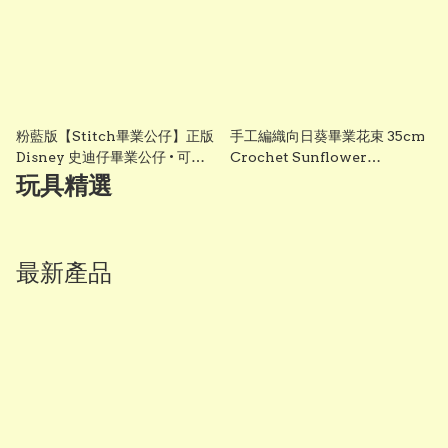
粉藍版【Stitch畢業公仔】正版
手工編織向日葵畢業花束 35cm
Disney 史迪仔畢業公仔 • 可加
Crochet Sunflower
綉名字更有意思・DIY 畢業袍｜
Graduation Bouquet 畢業禮
玩具精選
畢業影相必備推薦 grad1858
物 香港 Vbuy
最新產品