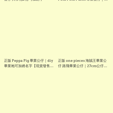
diy 手織花束＋畢業證書｜畢業
禮物推介【現貨發售】
grad1826
正版 Peppa Pig 畢業公仔｜diy
正版 one pieces 海賊王畢業公
畢業袍可加綉名字【現貨發售】
仔 路飛畢業公仔｜27cm公仔＋
grad1814
DIY 畢業袍＋手織花束｜可加名
字刺繡｜送禮推薦【現貨發售】
grad1861