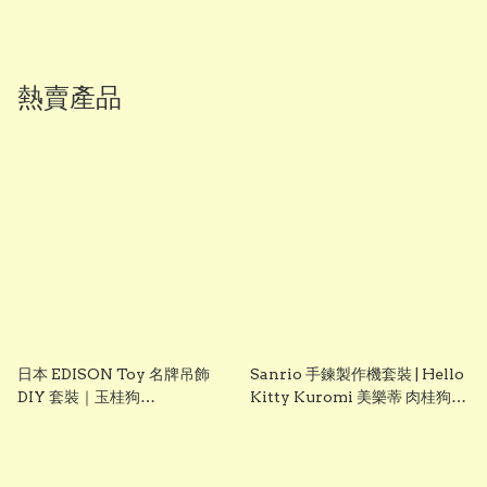
熱賣產品
日本 EDISON Toy 名牌吊飾
Sanrio 手鍊製作機套裝 | Hello
DIY 套裝｜玉桂狗
Kitty Kuromi 美樂蒂 肉桂狗
Cinnamoroll｜女童創意手作
DIY 手飾玩具 聖誕禮物 生日禮
玩具｜Vbuy
物