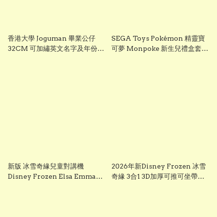
香港大學 Joguman 畢業公仔
SEGA Toys Pokémon 精靈寶
32CM 可加繡英文名字及年份
可夢 Monpoke 新生兒禮盒套裝
HKU 畢業禮物 正版香港現貨
｜寶寶初生禮物 Pikachu 毛絨
GradBaby
公仔組
新版 冰雪奇緣兒童對講機
2026年新Disney Frozen 冰雪
Disney Frozen Elsa Emma
奇緣 3合1 3D加厚可推可坐帶閃
Frozen兒童對講機玩具 frozen
光輪滑板車 frozen scooter
walkie talkie （一套兩個）
s3260 Elsa 滑板車 frozen elsa
scooter