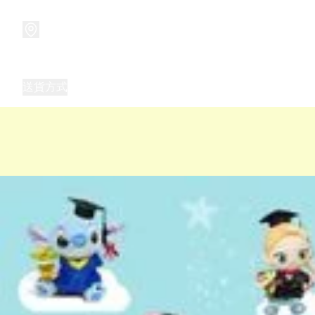
商品
兒童玩具禮品
兒童角色服 表演服
畢業禮品
正
送貨方式
Frozen 主題生日派對用品,服裝,禮物
優獸大都會（