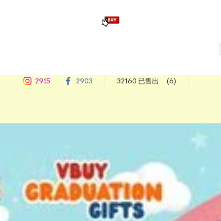
版畢業公仔
訂造公仔用畢業袍
生日派對佈置,服裝,禮物專區
Zootopia）主題生日派對用品
爆旋陀螺 Beyblade及配件
2915
2903
32160 已售出
(6)