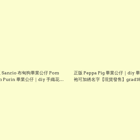
 Sanrio 布甸狗畢業公仔 Pom
正版 Peppa Pig 畢業公仔｜diy 
m Purin 畢業公仔｜diy 手織花束
袍可加綉名字【現貨發售】grad18
畢業證書｜畢業禮物推介【現貨發
grad1826