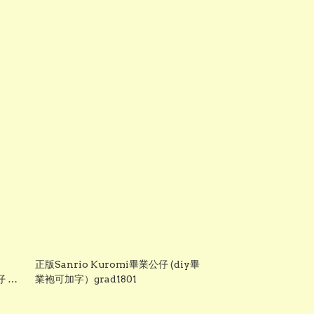
正版Sanrio Kuromi畢業公仔 (diy畢
仔 畢
業袍可加字）grad1801
仔