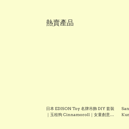
熱賣產品
日本 EDISON Toy 名牌吊飾 DIY 套裝
San
｜玉桂狗 Cinnamoroll｜女童創意手
Ku
作玩具｜Vbuy
聖誕