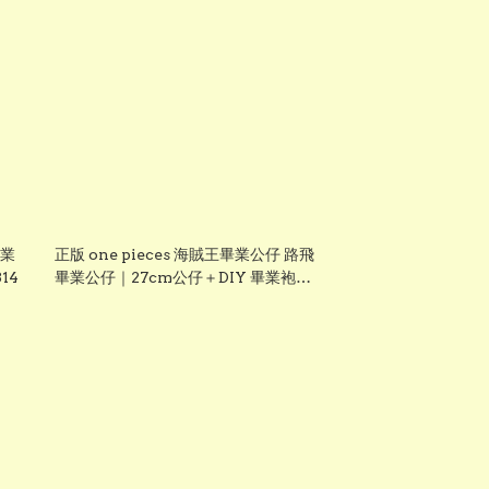
畢業
正版 one pieces 海賊王畢業公仔 路飛
14
畢業公仔｜27cm公仔＋DIY 畢業袍＋
手織花束｜可加名字刺繡｜送禮推薦
【現貨發售】grad1861