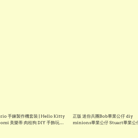
rio 手鍊製作機套裝 | Hello Kitty
正版 迷你兵團Bob畢業公仔 diy
romi 美樂蒂 肉桂狗 DIY 手飾玩具
minions畢業公仔 Stuart畢業公
禮物 生日禮物
業袍可加綉名字 minion 畢業公
Grad1852