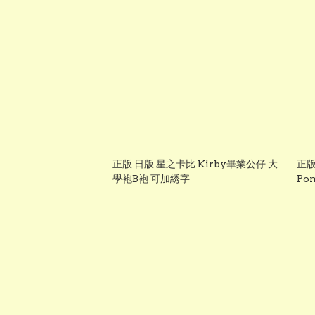
正版 日版 星之卡比 Kirby畢業公仔 大
正版
學袍B袍 可加綉字
Po
＋
售】