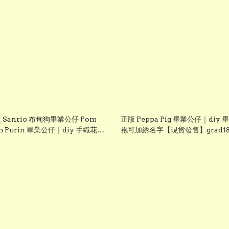
 Sanrio 布甸狗畢業公仔 Pom
正版 Peppa Pig 畢業公仔｜diy 
m Purin 畢業公仔｜diy 手織花束
袍可加綉名字【現貨發售】grad18
畢業證書｜畢業禮物推介【現貨發
grad1826