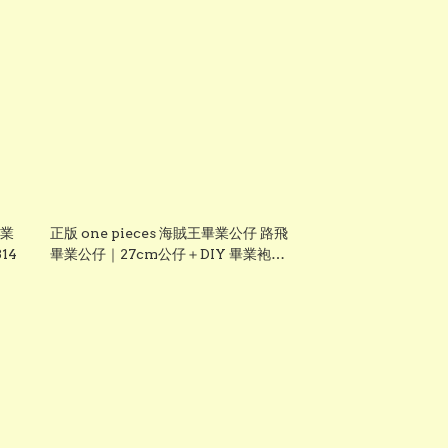
畢業
正版 one pieces 海賊王畢業公仔 路飛
14
畢業公仔｜27cm公仔＋DIY 畢業袍＋
手織花束｜可加名字刺繡｜送禮推薦
【現貨發售】grad1861