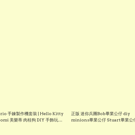
rio 手鍊製作機套裝 | Hello Kitty
正版 迷你兵團Bob畢業公仔 diy
romi 美樂蒂 肉桂狗 DIY 手飾玩具
minions畢業公仔 Stuart畢業公
禮物 生日禮物
業袍可加綉名字 minion 畢業公
Grad1852