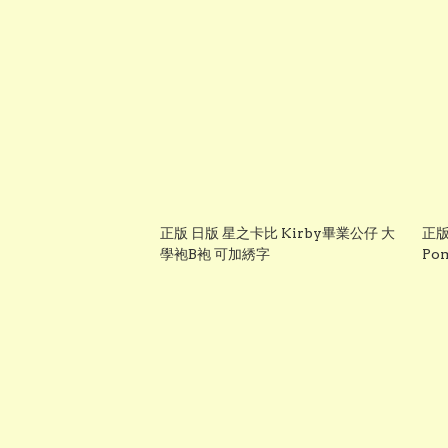
正版 日版 星之卡比 Kirby畢業公仔 大
正版
學袍B袍 可加綉字
Po
＋
售】