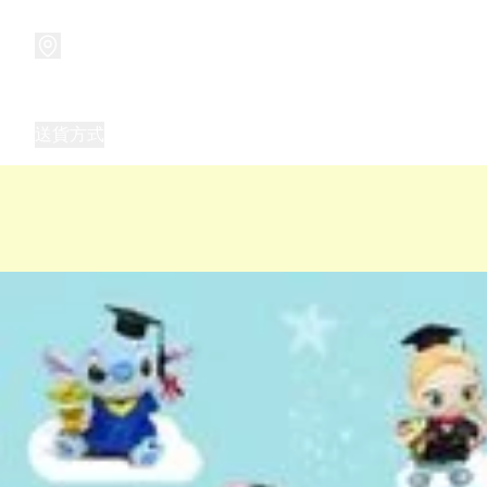
商品
兒童玩具禮品
兒童角色服 表演服
畢業禮品
正
送貨方式
Frozen 主題生日派對用品,服裝,禮物
優獸大都會（