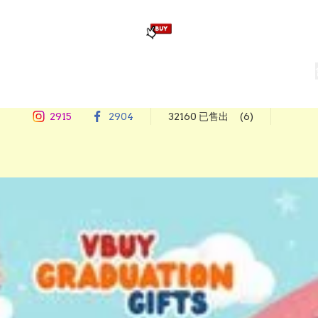
版畢業公仔
訂造公仔用畢業袍
生日派對佈置,服裝,禮物專區
Zootopia）主題生日派對用品
爆旋陀螺 Beyblade及配件
2915
2904
32160 已售出
(6)