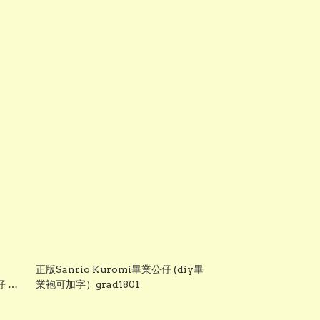
正版Sanrio Kuromi畢業公仔 (diy畢
仔 畢
業袍可加字）grad1801
仔