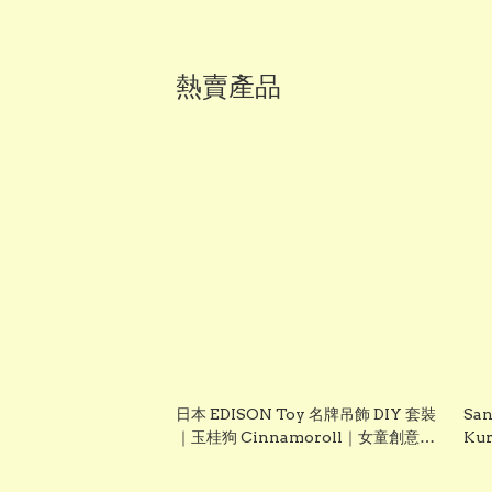
熱賣產品
日本 EDISON Toy 名牌吊飾 DIY 套裝
San
｜玉桂狗 Cinnamoroll｜女童創意手
Ku
作玩具｜Vbuy
聖誕