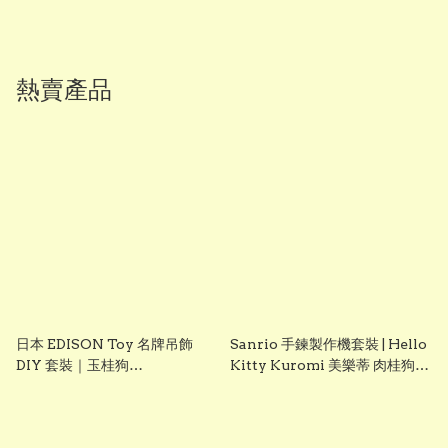
熱賣產品
日本 EDISON Toy 名牌吊飾
Sanrio 手鍊製作機套裝 | Hello
DIY 套裝｜玉桂狗
Kitty Kuromi 美樂蒂 肉桂狗
Cinnamoroll｜女童創意手作
DIY 手飾玩具 聖誕禮物 生日禮
玩具｜Vbuy
物