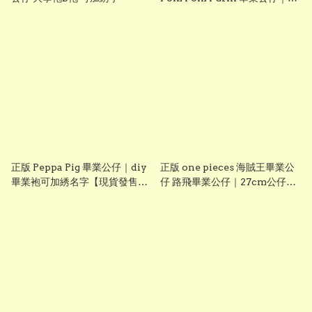
diy 手織花束＋畢業證書｜畢業
禮物推介【現貨發售】
grad1826
正版 Peppa Pig 畢業公仔｜diy
正版 one pieces 海賊王畢業公
畢業袍可加綉名字【現貨發售】
仔 路飛畢業公仔｜27cm公仔＋
grad1814
DIY 畢業袍＋手織花束｜可加名
字刺繡｜送禮推薦【現貨發售】
grad1861