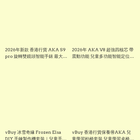
2026年新款 香港行貨 AKA S9
2026年 AKA V8 超強四核芯 帶
pro 旋轉雙鏡頭智能手錶 最大
震動功能 兒童多功能智能定位追
芒，前後雙鏡可旋轉鏡頭兒童智
蹤手錶 可上課禁用 下載
能錶， smart watch for kid 兒
whatsapp chrome, youtube,
童多功能智能定位追蹤手錶 已裝
ai apps視頻通話 ※※聖誕禮物
whatsapp facebook youtube
兒童節禮物 生日禮物 交換禮物
視頻通話 無限打出打入電話通話
multifunctional intelligent
※※聖誕禮物 兒童節禮物 生日禮
positioning and tracking
物 交換禮物 AKA S7
watch # # KIDKIS THRONE
multifunctional intelligent
positioning and tracking
watch # # KIDKIS THRONE
vBuy 冰雪奇緣 Frozen Elsa
vBuy 香港行貨保養🉐️AKA 兒
DIY 手鍊製作機套裝｜兒童手作
童學習枱椅套裝 兒童學習桌椅