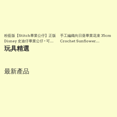
粉藍版【Stitch畢業公仔】正版
手工編織向日葵畢業花束 35cm
Disney 史迪仔畢業公仔 • 可加
Crochet Sunflower
綉名字更有意思・DIY 畢業袍｜
Graduation Bouquet 畢業禮
玩具精選
畢業影相必備推薦 grad1858
物 香港 Vbuy
最新產品