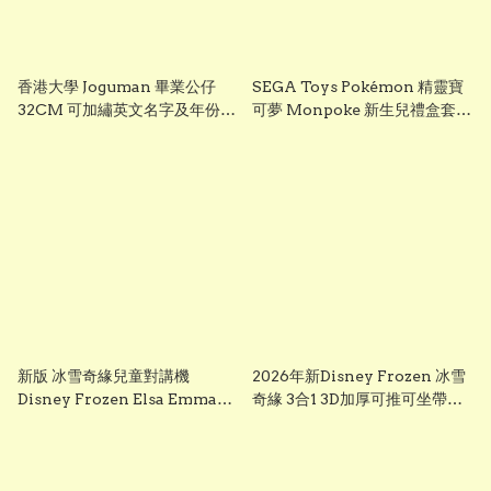
香港大學 Joguman 畢業公仔
SEGA Toys Pokémon 精靈寶
32CM 可加繡英文名字及年份
可夢 Monpoke 新生兒禮盒套裝
HKU 畢業禮物 正版香港現貨
｜寶寶初生禮物 Pikachu 毛絨
GradBaby
公仔組
新版 冰雪奇緣兒童對講機
2026年新Disney Frozen 冰雪
Disney Frozen Elsa Emma
奇緣 3合1 3D加厚可推可坐帶閃
Frozen兒童對講機玩具 frozen
光輪滑板車 frozen scooter
walkie talkie （一套兩個）
s3260 Elsa 滑板車 frozen elsa
scooter