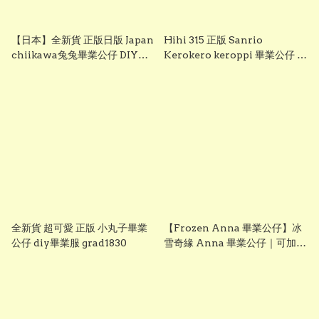
【日本】全新貨 正版日版 Japan
Hihi 315 正版 Sanrio
chiikawa兔兔畢業公仔 DIY畢
Kerokero keroppi 畢業公仔 青
業服 grad1833
蛙畢業公仔 sanrio企鵝畢業公
仔 可加綉名字・DIY 畢業袍｜畢
業禮物推薦 grad1863
全新貨 超可愛 正版 小丸子畢業
【Frozen Anna 畢業公仔】冰
公仔 diy畢業服 grad1830
雪奇緣 Anna 畢業公仔｜可加名
字刺繡｜幼稚園畢業禮物｜
vbuy grad1860