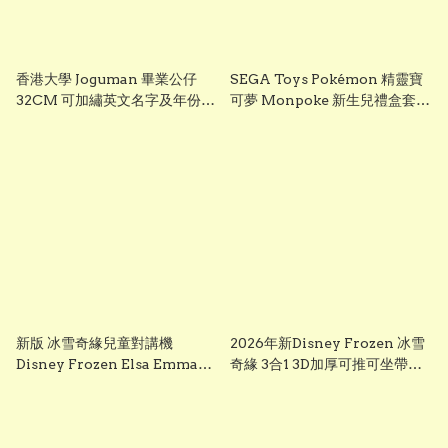
香港大學 Joguman 畢業公仔
SEGA Toys Pokémon 精靈寶
32CM 可加繡英文名字及年份
可夢 Monpoke 新生兒禮盒套裝
HKU 畢業禮物 正版香港現貨
｜寶寶初生禮物 Pikachu 毛絨
GradBaby
公仔組
新版 冰雪奇緣兒童對講機
2026年新Disney Frozen 冰雪
Disney Frozen Elsa Emma
奇緣 3合1 3D加厚可推可坐帶閃
Frozen兒童對講機玩具 frozen
光輪滑板車 frozen scooter
walkie talkie （一套兩個）
s3260 Elsa 滑板車 frozen elsa
scooter