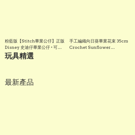
粉藍版【Stitch畢業公仔】正版
手工編織向日葵畢業花束 35cm
Disney 史迪仔畢業公仔 • 可加
Crochet Sunflower
綉名字更有意思・DIY 畢業袍｜
Graduation Bouquet 畢業禮
玩具精選
畢業影相必備推薦 grad1858
物 香港 Vbuy
最新產品