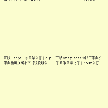
diy 手織花束＋畢業證書｜畢業
禮物推介【現貨發售】
grad1826
正版 Peppa Pig 畢業公仔｜diy
正版 one pieces 海賊王畢業公
畢業袍可加綉名字【現貨發售】
仔 路飛畢業公仔｜27cm公仔＋
grad1814
DIY 畢業袍＋手織花束｜可加名
字刺繡｜送禮推薦【現貨發售】
grad1861