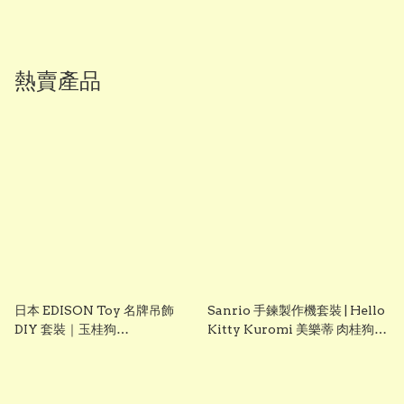
熱賣產品
日本 EDISON Toy 名牌吊飾
Sanrio 手鍊製作機套裝 | Hello
DIY 套裝｜玉桂狗
Kitty Kuromi 美樂蒂 肉桂狗
Cinnamoroll｜女童創意手作
DIY 手飾玩具 聖誕禮物 生日禮
玩具｜Vbuy
物