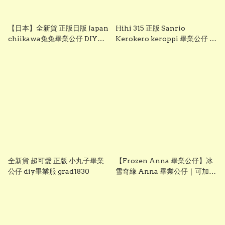
【日本】全新貨 正版日版 Japan
Hihi 315 正版 Sanrio
chiikawa兔兔畢業公仔 DIY畢
Kerokero keroppi 畢業公仔 青
業服 grad1833
蛙畢業公仔 sanrio企鵝畢業公
仔 可加綉名字・DIY 畢業袍｜畢
業禮物推薦 grad1863
全新貨 超可愛 正版 小丸子畢業
【Frozen Anna 畢業公仔】冰
公仔 diy畢業服 grad1830
雪奇緣 Anna 畢業公仔｜可加名
字刺繡｜幼稚園畢業禮物｜
vbuy grad1860