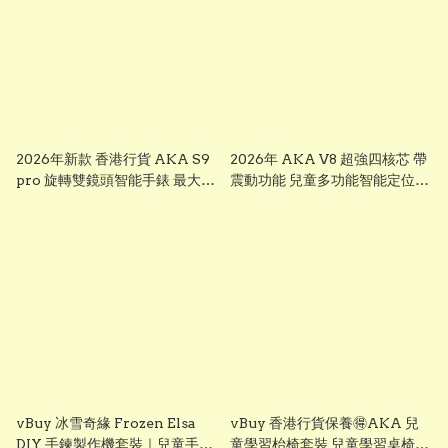
2026年新款 香港行貨 AKA S9
2026年 AKA V8 超強四核芯 帶
pro 旋轉雙鏡頭智能手錶 最大
震動功能 兒童多功能智能定位追
芒，前後雙鏡可旋轉鏡頭兒童智
蹤手錶 可上課禁用 下載
能錶， smart watch for kid 兒
whatsapp chrome, youtube,
童多功能智能定位追蹤手錶 已裝
ai apps視頻通話 ※※聖誕禮物
whatsapp facebook youtube
兒童節禮物 生日禮物 交換禮物
視頻通話 無限打出打入電話通話
multifunctional intelligent
※※聖誕禮物 兒童節禮物 生日禮
positioning and tracking
物 交換禮物 AKA S7
watch # # KIDKIS THRONE
multifunctional intelligent
positioning and tracking
watch # # KIDKIS THRONE
vBuy 冰雪奇緣 Frozen Elsa
vBuy 香港行貨保養🉐️AKA 兒
DIY 手鍊製作機套裝｜兒童手作
童學習枱椅套裝 兒童學習桌椅