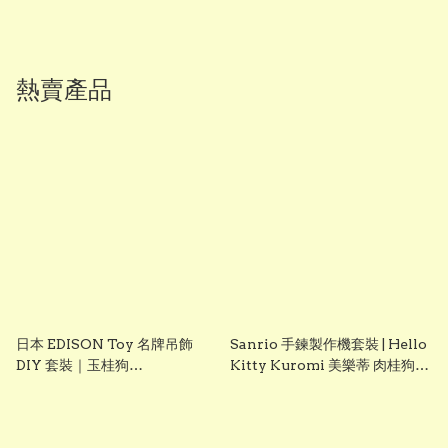
熱賣產品
日本 EDISON Toy 名牌吊飾
Sanrio 手鍊製作機套裝 | Hello
DIY 套裝｜玉桂狗
Kitty Kuromi 美樂蒂 肉桂狗
Cinnamoroll｜女童創意手作
DIY 手飾玩具 聖誕禮物 生日禮
玩具｜Vbuy
物