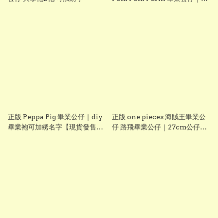
diy 手織花束＋畢業證書｜畢業
禮物推介【現貨發售】
grad1826
正版 Peppa Pig 畢業公仔｜diy
正版 one pieces 海賊王畢業公
畢業袍可加綉名字【現貨發售】
仔 路飛畢業公仔｜27cm公仔＋
grad1814
DIY 畢業袍＋手織花束｜可加名
字刺繡｜送禮推薦【現貨發售】
grad1861