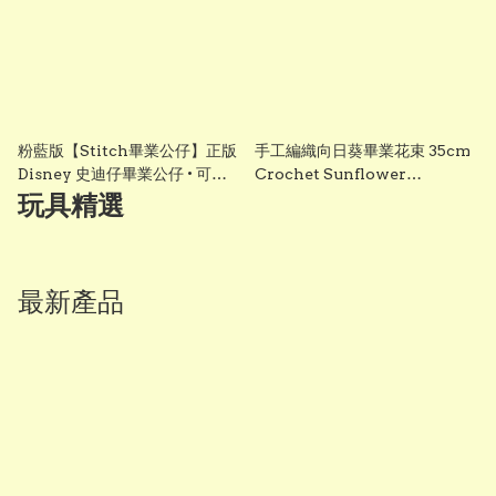
粉藍版【Stitch畢業公仔】正版
手工編織向日葵畢業花束 35cm
Disney 史迪仔畢業公仔 • 可加
Crochet Sunflower
綉名字更有意思・DIY 畢業袍｜
Graduation Bouquet 畢業禮
玩具精選
畢業影相必備推薦 grad1858
物 香港 Vbuy
最新產品