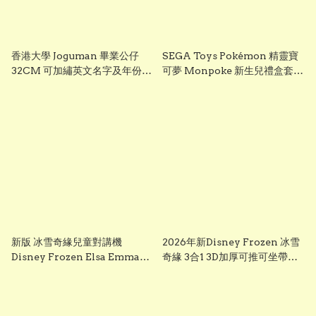
香港大學 Joguman 畢業公仔
SEGA Toys Pokémon 精靈寶
32CM 可加繡英文名字及年份
可夢 Monpoke 新生兒禮盒套裝
HKU 畢業禮物 正版香港現貨
｜寶寶初生禮物 Pikachu 毛絨
GradBaby
公仔組
新版 冰雪奇緣兒童對講機
2026年新Disney Frozen 冰雪
Disney Frozen Elsa Emma
奇緣 3合1 3D加厚可推可坐帶閃
Frozen兒童對講機玩具 frozen
光輪滑板車 frozen scooter
walkie talkie （一套兩個）
s3260 Elsa 滑板車 frozen elsa
scooter