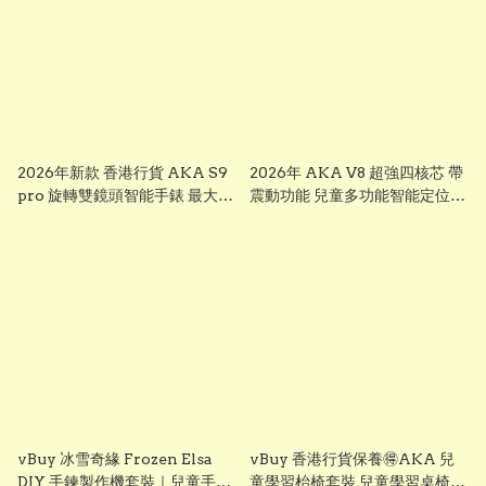
2026年新款 香港行貨 AKA S9
2026年 AKA V8 超強四核芯 帶
pro 旋轉雙鏡頭智能手錶 最大
震動功能 兒童多功能智能定位追
芒，前後雙鏡可旋轉鏡頭兒童智
蹤手錶 可上課禁用 下載
能錶， smart watch for kid 兒
whatsapp chrome, youtube,
童多功能智能定位追蹤手錶 已裝
ai apps視頻通話 ※※聖誕禮物
whatsapp facebook youtube
兒童節禮物 生日禮物 交換禮物
視頻通話 無限打出打入電話通話
multifunctional intelligent
※※聖誕禮物 兒童節禮物 生日禮
positioning and tracking
物 交換禮物 AKA S7
watch # # KIDKIS THRONE
multifunctional intelligent
positioning and tracking
watch # # KIDKIS THRONE
vBuy 冰雪奇緣 Frozen Elsa
vBuy 香港行貨保養🉐️AKA 兒
DIY 手鍊製作機套裝｜兒童手作
童學習枱椅套裝 兒童學習桌椅