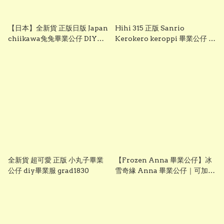
【日本】全新貨 正版日版 Japan
Hihi 315 正版 Sanrio
chiikawa兔兔畢業公仔 DIY畢
Kerokero keroppi 畢業公仔 青
業服 grad1833
蛙畢業公仔 sanrio企鵝畢業公
仔 可加綉名字・DIY 畢業袍｜畢
業禮物推薦 grad1863
全新貨 超可愛 正版 小丸子畢業
【Frozen Anna 畢業公仔】冰
公仔 diy畢業服 grad1830
雪奇緣 Anna 畢業公仔｜可加名
字刺繡｜幼稚園畢業禮物｜
vbuy grad1860