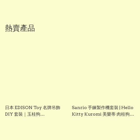
熱賣產品
日本 EDISON Toy 名牌吊飾
Sanrio 手鍊製作機套裝 | Hello
DIY 套裝｜玉桂狗
Kitty Kuromi 美樂蒂 肉桂狗
Cinnamoroll｜女童創意手作
DIY 手飾玩具 聖誕禮物 生日禮
玩具｜Vbuy
物