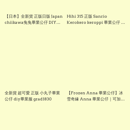
【日本】全新貨 正版日版 Japan
Hihi 315 正版 Sanrio
chiikawa兔兔畢業公仔 DIY畢
Kerokero keroppi 畢業公仔 青
業服 grad1833
蛙畢業公仔 sanrio企鵝畢業公
仔 可加綉名字・DIY 畢業袍｜畢
業禮物推薦 grad1863
全新貨 超可愛 正版 小丸子畢業
【Frozen Anna 畢業公仔】冰
公仔 diy畢業服 grad1830
雪奇緣 Anna 畢業公仔｜可加名
字刺繡｜幼稚園畢業禮物｜
vbuy grad1860