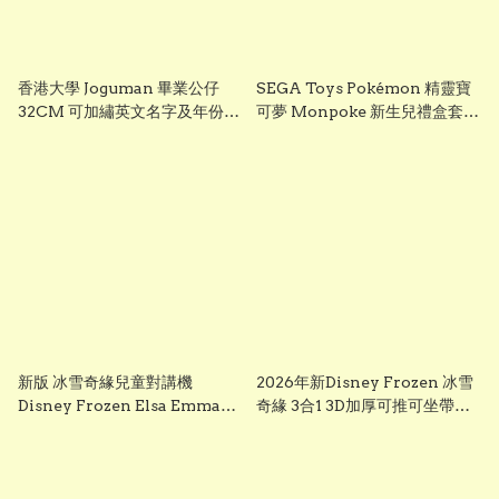
香港大學 Joguman 畢業公仔
SEGA Toys Pokémon 精靈寶
32CM 可加繡英文名字及年份
可夢 Monpoke 新生兒禮盒套裝
HKU 畢業禮物 正版香港現貨
｜寶寶初生禮物 Pikachu 毛絨
GradBaby
公仔組
新版 冰雪奇緣兒童對講機
2026年新Disney Frozen 冰雪
Disney Frozen Elsa Emma
奇緣 3合1 3D加厚可推可坐帶閃
Frozen兒童對講機玩具 frozen
光輪滑板車 frozen scooter
walkie talkie （一套兩個）
s3260 Elsa 滑板車 frozen elsa
scooter