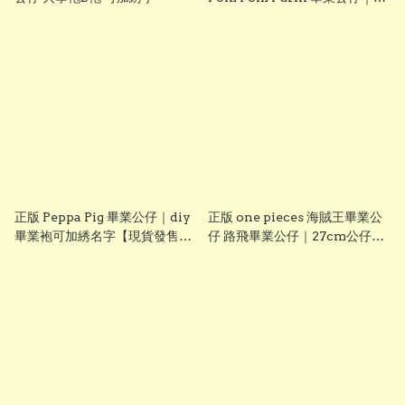
diy 手織花束＋畢業證書｜畢業
禮物推介【現貨發售】
grad1826
正版 Peppa Pig 畢業公仔｜diy
正版 one pieces 海賊王畢業公
畢業袍可加綉名字【現貨發售】
仔 路飛畢業公仔｜27cm公仔＋
grad1814
DIY 畢業袍＋手織花束｜可加名
字刺繡｜送禮推薦【現貨發售】
grad1861