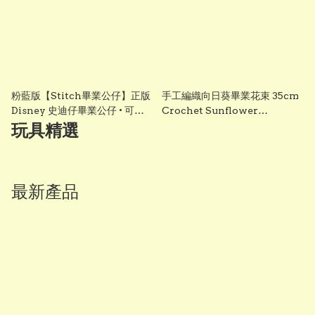
粉藍版【Stitch畢業公仔】正版
手工編織向日葵畢業花束 35cm
Disney 史迪仔畢業公仔 • 可加
Crochet Sunflower
綉名字更有意思・DIY 畢業袍｜
Graduation Bouquet 畢業禮
玩具精選
畢業影相必備推薦 grad1858
物 香港 Vbuy
最新產品