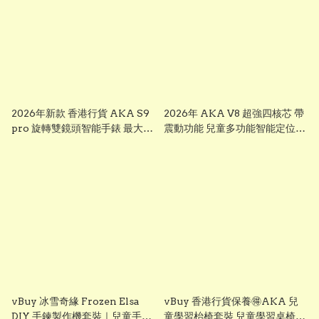
2026年新款 香港行貨 AKA S9
2026年 AKA V8 超強四核芯 帶
pro 旋轉雙鏡頭智能手錶 最大
震動功能 兒童多功能智能定位追
芒，前後雙鏡可旋轉鏡頭兒童智
蹤手錶 可上課禁用 下載
能錶， smart watch for kid 兒
whatsapp chrome, youtube,
童多功能智能定位追蹤手錶 已裝
ai apps視頻通話 ※※聖誕禮物
whatsapp facebook youtube
兒童節禮物 生日禮物 交換禮物
視頻通話 無限打出打入電話通話
multifunctional intelligent
※※聖誕禮物 兒童節禮物 生日禮
positioning and tracking
物 交換禮物 AKA S7
watch # # KIDKIS THRONE
multifunctional intelligent
positioning and tracking
watch # # KIDKIS THRONE
vBuy 冰雪奇緣 Frozen Elsa
vBuy 香港行貨保養🉐️AKA 兒
DIY 手鍊製作機套裝｜兒童手作
童學習枱椅套裝 兒童學習桌椅