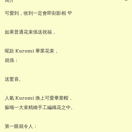
簡介
−
可愛到，收到一定會即刻影相 💜

如果普通花束係送祝福，

呢款 Kuromi 畢業花束，

就係：

送驚喜。

人氣 Kuromi 換上可愛畢業帽，

躲喺一大束精緻手工編織花之中。

第一眼就令人：
