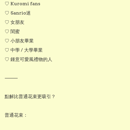
♡ Kuromi fans

♡ Sanrio迷

♡ 女朋友

♡ 閨蜜

♡ 小朋友畢業

♡ 中學 / 大學畢業

♡ 鍾意可愛風禮物的人

⸻

點解比普通花束更吸引？

普通花束：
