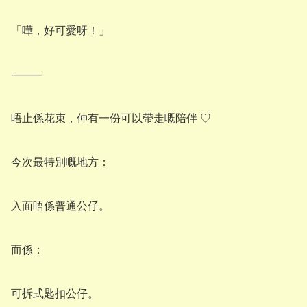
「嘩，好可愛呀！」

⸻

唔止係花束，仲有一份可以帶走嘅陪伴 ♡

今次最特別嘅地方：

入面唔係普通公仔。

而係：

可拆式匙扣公仔。
