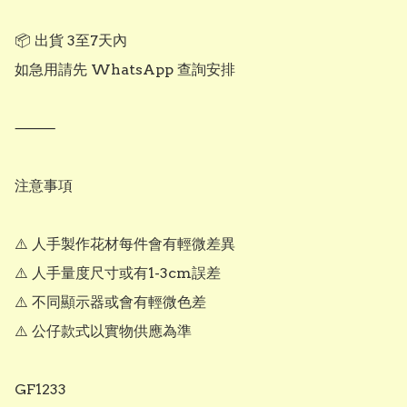
📦 出貨 3至7天內

如急用請先 WhatsApp 查詢安排

⸻

注意事項

⚠️ 人手製作花材每件會有輕微差異

⚠️ 人手量度尺寸或有1-3cm誤差

⚠️ 不同顯示器或會有輕微色差

⚠️ 公仔款式以實物供應為準

GF1233