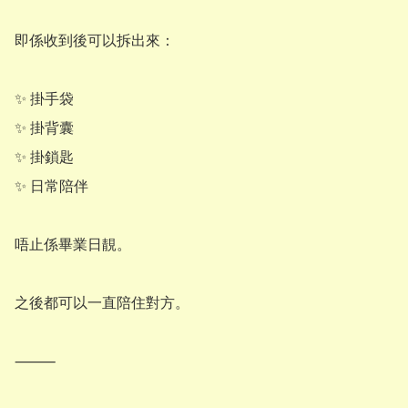
即係收到後可以拆出來：

✨ 掛手袋

✨ 掛背囊

✨ 掛鎖匙

✨ 日常陪伴

唔止係畢業日靚。

之後都可以一直陪住對方。

⸻
