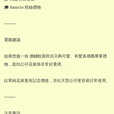
🎓 Sanrio 粉絲禮物

⸻

選購建議

如果想搵一份 價錢較親民但又夠可愛、有驚喜感嘅畢業禮
物，匙扣公仔花束係非常好選擇。

比單純花束更有記念價值，亦比大型公仔更容易日常使用。

⸻

注意事項
