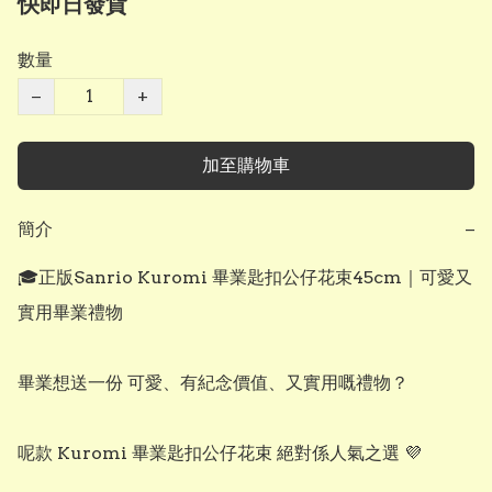
快即日發貨
數量
−
+
加至購物車
簡介
−
🎓正版Sanrio Kuromi 畢業匙扣公仔花束45cm｜可愛又
實用畢業禮物

畢業想送一份 可愛、有紀念價值、又實用嘅禮物？

呢款 Kuromi 畢業匙扣公仔花束 絕對係人氣之選 💜
