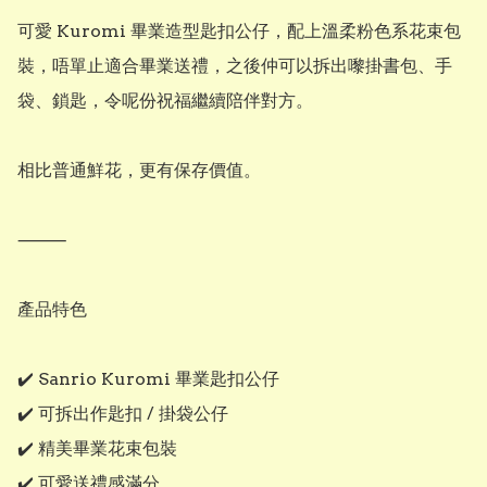
可愛 Kuromi 畢業造型匙扣公仔，配上溫柔粉色系花束包
裝，唔單止適合畢業送禮，之後仲可以拆出嚟掛書包、手
袋、鎖匙，令呢份祝福繼續陪伴對方。

相比普通鮮花，更有保存價值。

⸻

產品特色

✔️ Sanrio Kuromi 畢業匙扣公仔

✔️ 可拆出作匙扣 / 掛袋公仔

✔️ 精美畢業花束包裝

✔️ 可愛送禮感滿分
