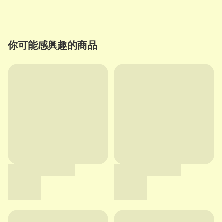
你可能感興趣的商品