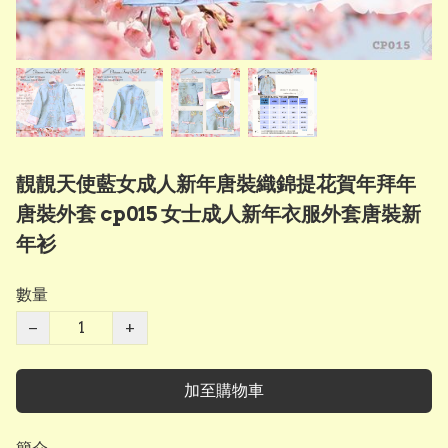
靚靚天使藍女成人新年唐裝織錦提花賀年拜年
唐裝外套 cp015 女士成人新年衣服外套唐裝新
年衫
數量
−
+
加至購物車