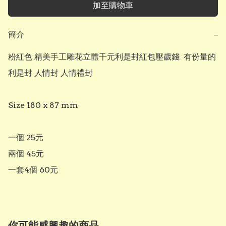
加至購物車
簡介
−
粉紅色 精美手工雕花立體千元利是封紅包壓歲錢  有份量的
利是封 人情封 人情禮封 

Size 180 x 87 mm

一個 25元

兩個 45元

一套4個 60元
你可能感興趣的商品