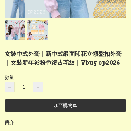
女裝中式外套｜新中式緞面印花立領盤扣外套
｜女裝新年衫粉色復古花紋｜Vbuy cp2026
數量
−
+
加至購物車
簡介
−