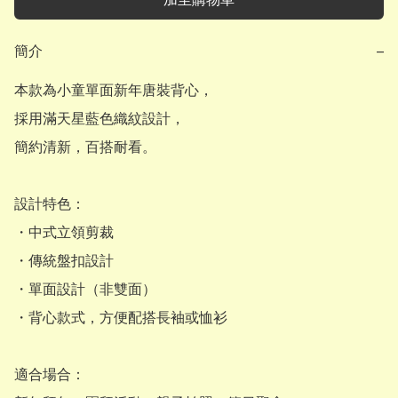
簡介
−
本款為小童單面新年唐裝背心，

採用滿天星藍色織紋設計，

簡約清新，百搭耐看。

設計特色：

・中式立領剪裁

・傳統盤扣設計

・單面設計（非雙面）

・背心款式，方便配搭長袖或恤衫

適合場合：
