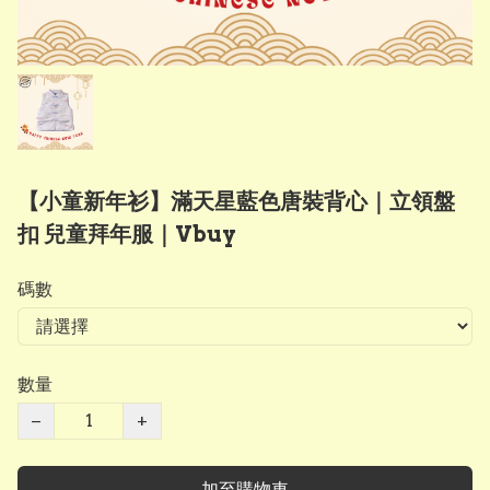
【小童新年衫】滿天星藍色唐裝背心｜立領盤
扣 兒童拜年服｜Vbuy
碼數
數量
−
+
加至購物車