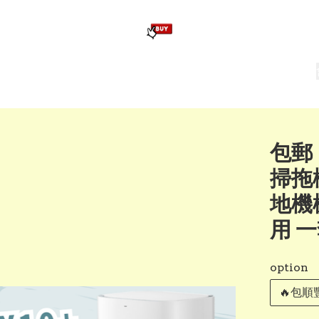
版畢業公仔
訂造公仔用畢業袍
生日派對佈置,服裝,禮物專區
Zootopia）主題生日派對用品
爆旋陀螺 Beyblade及配件
包郵
掃拖
地機械
用 
option
🔥包順