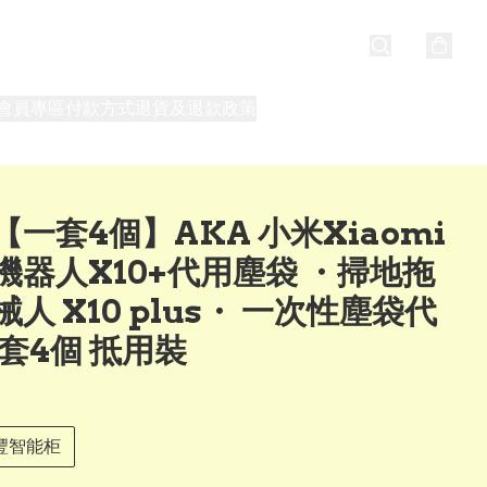
會員專區
付款方式
退貨及退款政策
最新消息
關於我們
【一套4個】AKA 小米Xiaomi
機器人X10+代用塵袋 ・掃地拖
人 X10 plus・ 一次性塵袋代
一套4個 抵用裝
豐智能柜