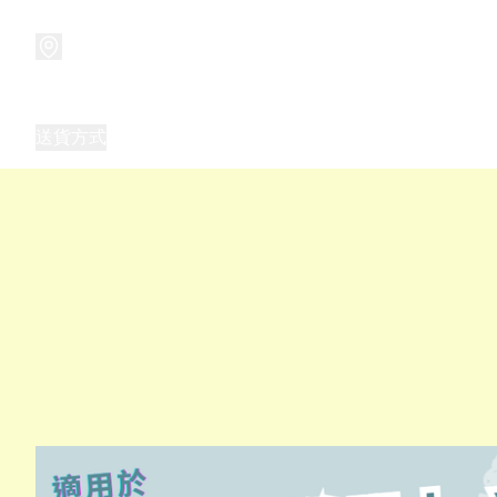
商品
兒童玩具禮品
兒童角色服 表演服
畢業禮品
正
送貨方式
Frozen 主題生日派對用品,服裝,禮物
優獸大都會（