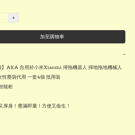
+
加至購物車
−
】AKA 合用於小米Xiaomi 掃拖機器人 掃地拖地機械人 
一次性塵袋代用 一套4個 抵用裝

智能柜

又厚身！塵滿即棄！方便又衞生！
