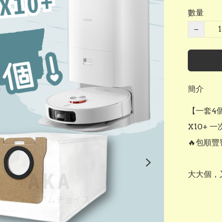
數量
−
簡介
【一套4個
X10+ 
🔥包順豐
大大個，