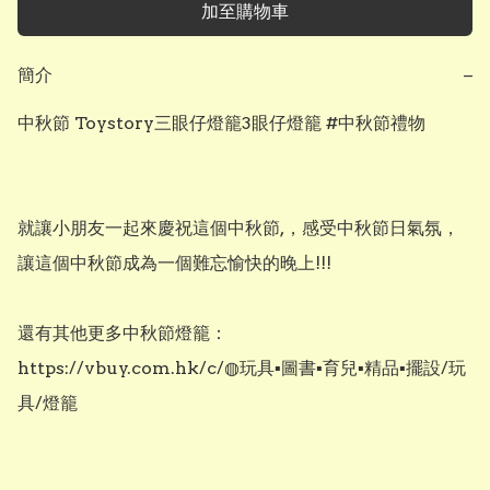
加至購物車
簡介
−
中秋節 Toystory三眼仔燈籠3眼仔燈籠 #中秋節禮物

就讓小朋友一起來慶祝這個中秋節,，感受中秋節日氣氛，
讓這個中秋節成為一個難忘愉快的晚上!!!

還有其他更多中秋節燈籠：

https://vbuy.com.hk/c/◍玩具▪︎圖書▪︎育兒▪︎精品▪︎擺設/玩
具/燈籠