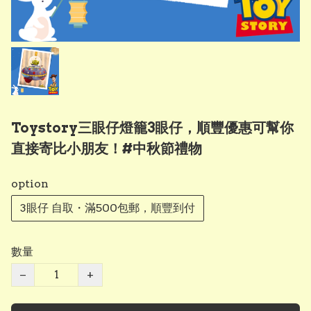
Toystory三眼仔燈籠3眼仔，順豐優惠可幫你
直接寄比小朋友！#中秋節禮物
option
3眼仔 自取・滿500包郵，順豐到付
數量
−
+