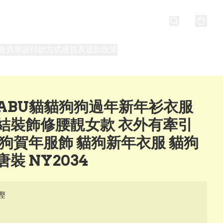
會員專區
付款方式
退貨及退款政策
最新消息
關於我們
TABU貓貓狗狗過年新年衫衣服
結裝飾修腰靚女款 衣外有牽引
貓狗賀年服飾 貓狗新年衣服 貓狗
裝 NY2034
慳