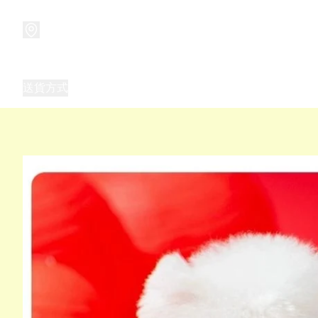
商品
兒童玩具禮品
兒童角色服 表演服
畢業禮品
正
送貨方式
Frozen 主題生日派對用品,服裝,禮物
優獸大都會（