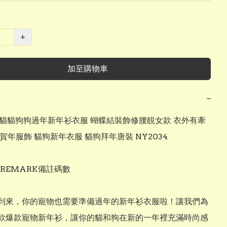
+
加至購物車
−
BU貓貓狗狗過年新年衫衣服 蝴蝶結裝飾修腰靚女款 衣外有牽
賀年服飾 貓狗新年衣服 貓狗拜年唐裝 NY2034

請REMARK備註碼數

到來，你的寵物也需要準備過年的新年衫衣服啦！讓我們為
款爆款寵物新年衫，讓你的貓和狗在新的一年裡充滿時尚感