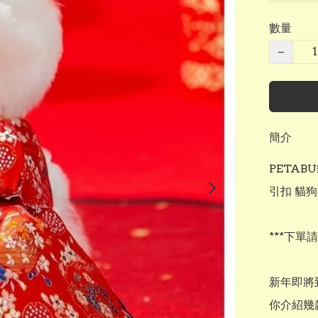
數量
−
簡介
PETA
引扣 貓狗
***下單
新年即將
你介紹幾