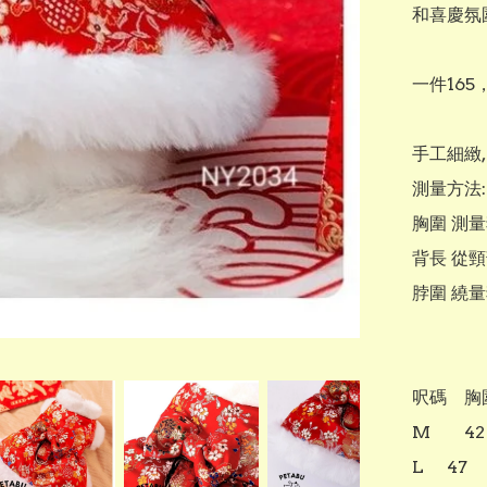
和喜慶氛圍
一件165，
手工細緻, 
測量方法:

胸圍 測量
背長 從頸
脖圍 繞
呎碼	胸圍㎝	背長cm	重量kg

M		42		30		3-4.8 kg

L		47		35		4.8-6.6 kg
