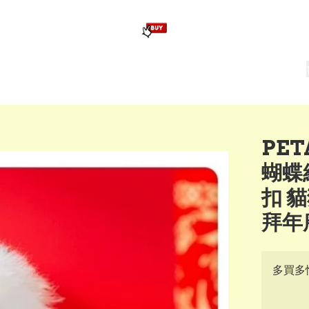
版畢業公仔
訂造公仔用畢業袍
生日派對佈置,服裝,禮物專區
Zootopia）主題生日派對用品
爆旋陀螺 Beyblade及配件
PE
蝴蝶
扣 
拜年唐
多買多