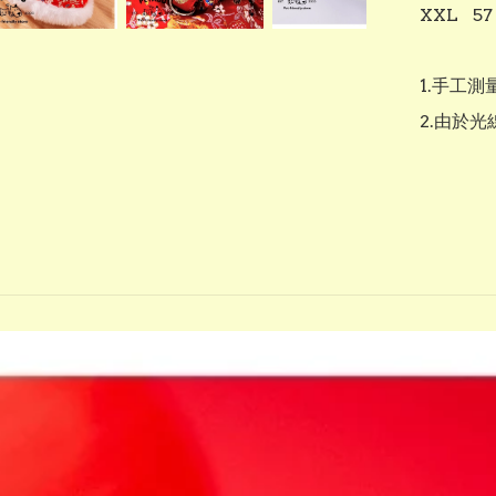
XXL	57		45		9-12 kg

1.手工測量
2.由於