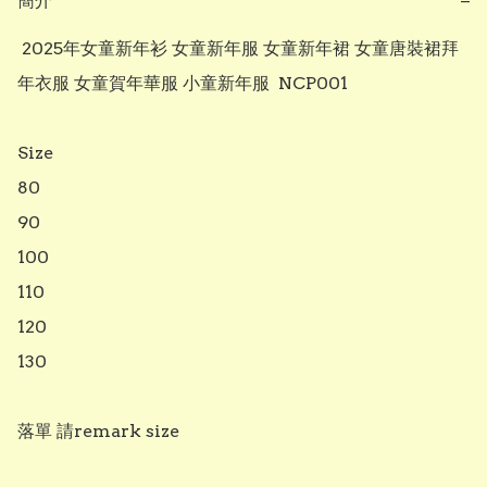
簡介
−
 2025年女童新年衫 女童新年服 女童新年裙 女童唐裝裙拜
年衣服 女童賀年華服 小童新年服  NCP001

Size 

80

90

100

110

120

130

落單 請remark size
