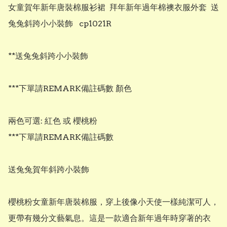
女童賀年新年唐裝棉服衫裙  拜年新年過年棉襖衣服外套  送
兔兔斜跨小小裝飾   cp1021R

**送兔兔斜跨小小裝飾  

***下單請REMARK備註碼數 顏色

兩色可選: 紅色 或 櫻桃粉

***下單請REMARK備註碼數

送兔兔賀年斜跨小裝飾

櫻桃粉女童新年唐裝棉服，穿上後像小天使一樣純潔可人，
更帶有幾分文藝氣息。這是一款適合新年過年時穿著的衣