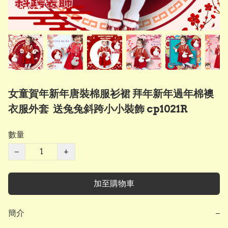
女童賀年新年唐裝棉服衫裙 拜年新年過年棉襖
衣服外套 送兔兔斜跨小小裝飾 cp1021R
數量
−
+
加至購物車
簡介
−