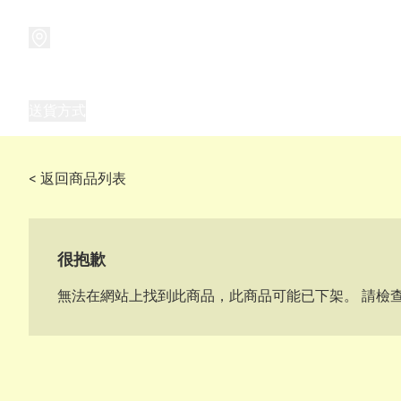
商品
兒童玩具禮品
兒童角色服 表演服
畢業禮品
正
送貨方式
Frozen 主題生日派對用品,服裝,禮物
優獸大都會（
< 返回商品列表
很抱歉
無法在網站上找到此商品，此商品可能已下架。 請檢