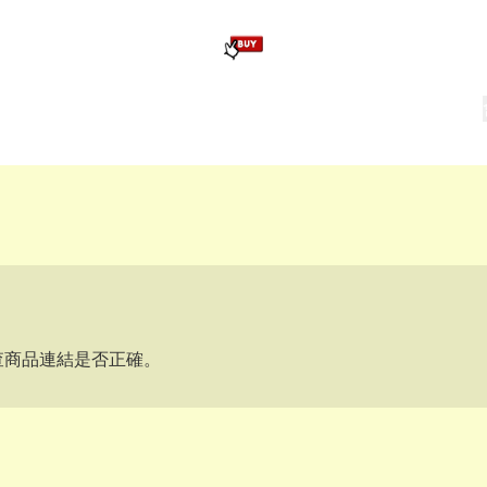
版畢業公仔
訂造公仔用畢業袍
生日派對佈置,服裝,禮物專區
Zootopia）主題生日派對用品
爆旋陀螺 Beyblade及配件
查商品連結是否正確。