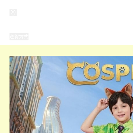
商品
兒童玩具禮品
兒童角色服 表演服
畢業禮品
正
送貨方式
Frozen 主題生日派對用品,服裝,禮物
優獸大都會（