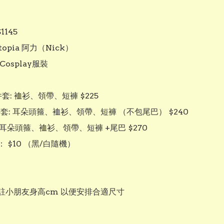
145

topia 阿力（Nick）

osplay服裝

3件套: 裇衫、領帶、短褲 $225

 4件套: 耳朵頭箍、裇衫、領帶、短褲 （不包尾巴） $240

et:耳朵頭箍、裇衫、領帶、短褲 +尾巴 $270

 $10 （黑/白隨機）

註小朋友身高cm 以便安排合適尺寸
