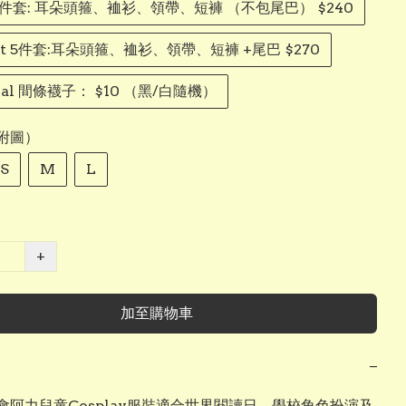
B 4件套: 耳朵頭箍、裇衫、領帶、短褲 （不包尾巴） $240
 Set 5件套:耳朵頭箍、裇衫、領帶、短褲 +尾巴 $270
onal 間條襪子： $10 （黑/白隨機）
附圖）
S
M
L
+
加至購物車
−
會阿力兒童Cosplay服裝適合世界閱讀日、學校角色扮演及