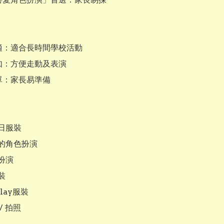
適：適合長時間學校活動

如：方便走動及表演

單：家長易準備

日服裝

的角色扮演

演



lay服裝

 拍照
