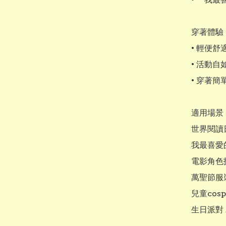
穿著體驗

• 輕便舒
• 活動自
• 穿著簡
適用場景

世界閱讀
我最喜愛
電影角色扮
萬聖節服裝
兒童cosp
生日派對 /