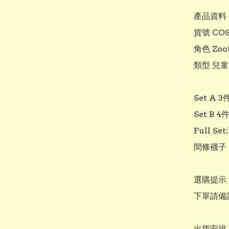
產品資料

貨號 COS1
角色 Zoo
類型 兒童C
Set A 
Set B
Full S
間條襪子：
選購提示

下單請備
出貨安排
