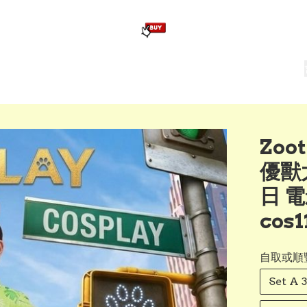
版畢業公仔
訂造公仔用畢業袍
生日派對佈置,服裝,禮物專區
Zootopia）主題生日派對用品
爆旋陀螺 Beyblade及配件
Zoo
優獸
日 電
cos1
自取或順
Set A