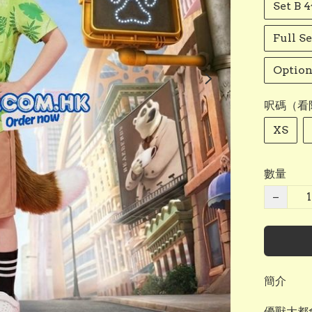
Set 
Full
Opti
呎碼（看
XS
數量
−
簡介
優獸大都