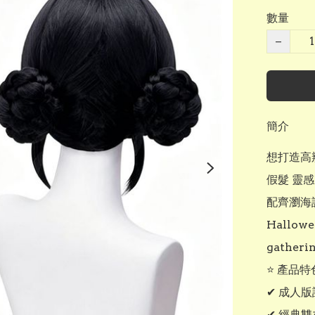
數量
−
簡介
想打造高辨
假髮 靈感
配齊瀏海
Hallo
gather
⭐ 產品特色
✔ 成人版
✔ 經典