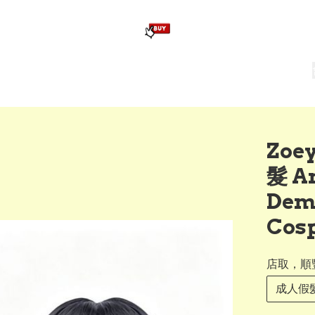
版畢業公仔
訂造公仔用畢業袍
生日派對佈置,服裝,禮物專區
Zootopia）主題生日派對用品
爆旋陀螺 Beyblade及配件
Zoe
髮 A
Dem
Cosp
店取，順
成人假髮 