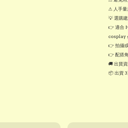
⚠ 人手量
💡 選購建
👉 適合 H
cosplay 
👉 拍
👉 配搭
🚚 出貨資
📦 出貨