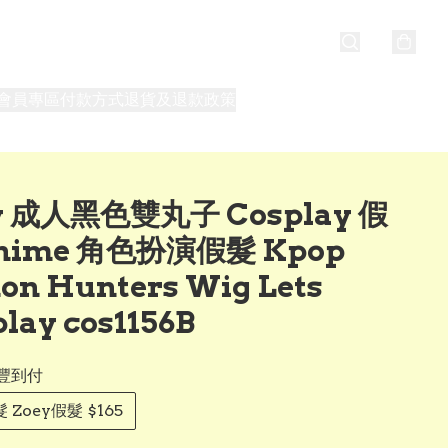
會員專區
付款方式
退貨及退款政策
最新消息
關於我們
y 成人黑色雙丸子 Cosplay 假
nime 角色扮演假髮 Kpop
on Hunters Wig Lets
lay cos1156B
豐到付
Zoey假髮 $165