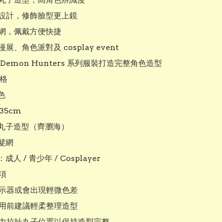
海設計，修飾臉型更上鏡

網，佩戴方便快捷

展、角色派對及 cosplay event

 Demon Hunters 系列服裝打造完整角色造型

格



5cm

丸子造型（齊瀏海）

網

人 / 青少年 / Cosplayer

項

顯示器或會出現輕微色差

使用前建議輕柔整理造型

用力拉扯丸子位置以保持造型完整
