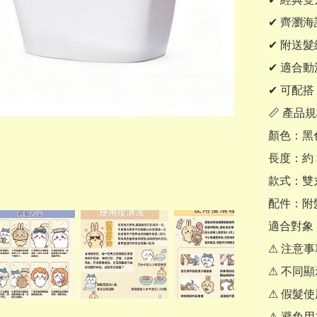
✔ 齊瀏
✔ 附送髮
✔ 適合動漫
✔ 可配搭
📏 產品規
顏色：黑色
長度：約 3
款式：雙
配件：附髮
適合對象：成
⚠ 注意事
⚠ 不同
⚠ 假髮
⚠ 避免