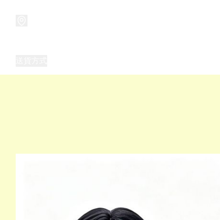
商品
兒童玩具禮品
兒童角色服 表演服
畢業禮品
正
送貨方式
Frozen 主題生日派對用品,服裝,禮物
優獸大都會（