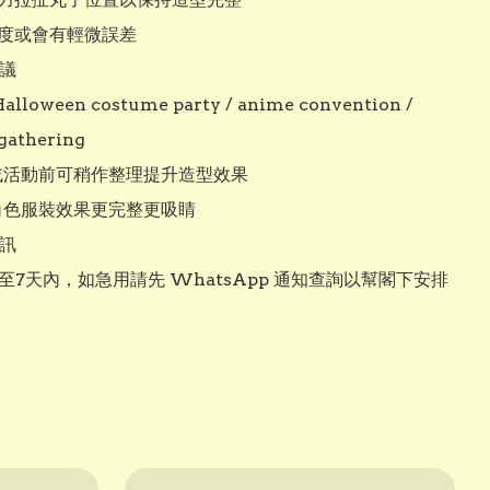
度或會有輕微誤差

議

alloween costume party / anime convention / 
gathering

攝或活動前可稍作整理提升造型效果

角色服裝效果更完整更吸睛

訊

 3至7天內，如急用請先 WhatsApp 通知查詢以幫閣下安排