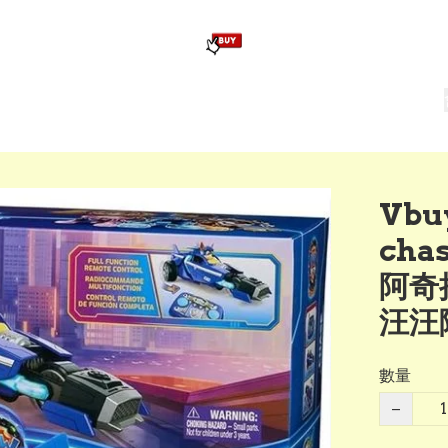
版畢業公仔
訂造公仔用畢業袍
生日派對佈置,服裝,禮物專區
Zootopia）主題生日派對用品
爆旋陀螺 Beyblade及配件
Vbu
cha
阿奇搖
汪汪隊
數量
−