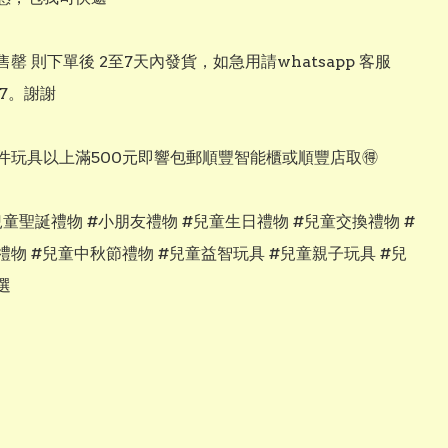
罄 則下單後 2至7天內發貨，如急用請whatsapp 客服 
67。謝謝

兩件玩具以上滿500元即響包郵順豐智能櫃或順豐店取🉐

#兒童聖誕禮物 #小朋友禮物 #兒童生日禮物 #兒童交換禮物 #
禮物 #兒童中秋節禮物 #兒童益智玩具 #兒童親子玩具 #兒
選