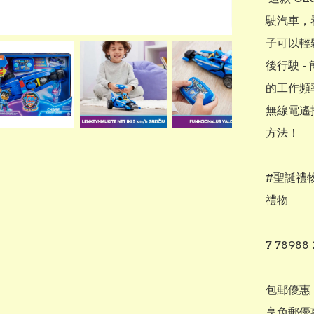
駛汽車，
子可以輕鬆
後行駛 
的工作頻率
無線電遙
方法！

#聖誕禮物
禮物

7 78988 
包郵優惠
享免郵優