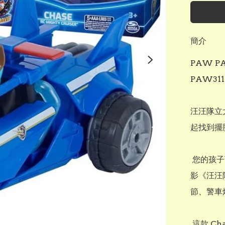
簡介
PAW PA
PAW3118
汪汪隊立大
起找到擺
 您的孩子可以扮演他們最喜歡的狗狗巡邏隊成員，並重演熱門動畫電
影《汪汪
節、警車
 這款 Chase 遙控警車配備易於使用的遙控器，可讓您朝 2 個方向駕