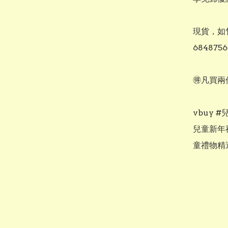
現貨，如售
684875
🉐凡買
vbuy 
兒童新年
童禮物精