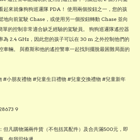
看起來就像狗狗巡邏隊 PDA！ 使用兩個按鈕之一，您的孩
地向前駕駛 Chase，或使用另一個按鈕轉動 Chase 並向
- 簡單的控制非常適合缺乏經驗的駕駛員。 狗狗巡邏隊遙控器
為 2.4 GHz，因此您的孩子可以在 30 m 之外控制他們的
控車輛。 與蔡斯和他的遙控警車一起找到擺脫最困難局面的
 #小朋友禮物 #兒童生日禮物 #兒童交換禮物 #兒童新年
28673 9

：但凡購物滿兩件貨（不包括其配件）及合共滿500元，即
惠，包我司快遞
