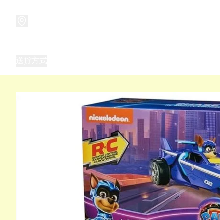
商品
兒童玩具禮品
兒童角色服 表演服
畢業禮品
正
送貨方式
Frozen 主題生日派對用品,服裝,禮物
優獸大都會（