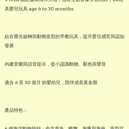
具嬰兒玩具 age 6 to 30 months

結合聲光旋轉與動物造型的早教玩具，提升嬰兒感官與認知
發展

內建音樂與語音提示，從小認識動物、顏色與聲音

適合 6 至 30 個月 的嬰幼兒，陪伴成長黃金期

產品特色：

4 個海洋動物按鈕：包含章魚、螃蟹、海豚與海龜，造型可