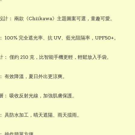
計： 兩款《Chiikawa》主題圖案可選，童趣可愛。

 100% 完全遮光率、抗 UV、藍光阻隔率，UPF50+。

： 僅約 210 克，比智能手機更輕，輕鬆放入手袋。

： 有效降溫，夏日外出更涼爽。

層： 吸收反射光線，加強肌膚保護。

： 具防水加工，晴天遮陽、雨天擋雨。

： 操作簡單方便。
