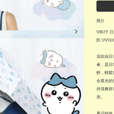
簡介
VBUY 日
防 UV1
這款由日本
傘，是日
輕，輕鬆
全遮光的
持清爽舒
用。

產品特色：