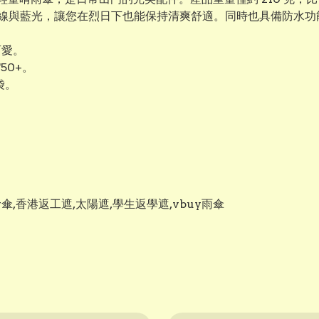
紫外線與藍光，讓您在烈日下也能保持清爽舒適。同時也具備防水
可愛。
50+。
袋。
防uv傘,香港返工遮,太陽遮,學生返學遮,vbuy雨傘