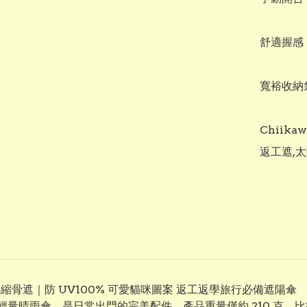
舒適握感
寬裕收納
Chiika
返工遮,太
傘 太陽傘縮骨遮｜防 UV100% 可愛貓咪圖案 返工返學旅行必備遮陽傘
聯名的超輕量晴雨傘，是日常出門的完美配件。產品重量僅約 210