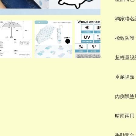
獨家聯名設
極致防護：
超輕量設計
卓越隔熱
內側黑塗
晴雨兩用
手動開合