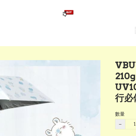
版畢業公仔
訂造公仔用畢業袍
生日派對佈置,服裝,禮物專區
Zootopia）主題生日派對用品
爆旋陀螺 Beyblade及配件
VBU
21
UV
行必
數量
−