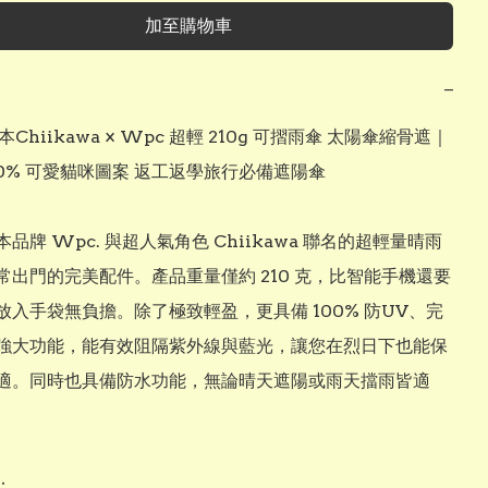
加至購物車
−
本Chiikawa × Wpc 超輕 210g 可摺雨傘 太陽傘縮骨遮｜
00% 可愛貓咪圖案 返工返學旅行必備遮陽傘

品牌 Wpc. 與超人氣角色 Chiikawa 聯名的超輕量晴雨
常出門的完美配件。產品重量僅約 210 克，比智能手機還要
放入手袋無負擔。除了極致輕盈，更具備 100% 防UV、完
強大功能，能有效阻隔紫外線與藍光，讓您在烈日下也能保
適。同時也具備防水功能，無論晴天遮陽或雨天擋雨皆適

