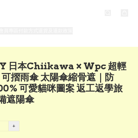
會員專區
付款方式
退貨及退款政策
最新消息
關於我們
Y 日本Chiikawa × Wpc 超輕
0g 可摺雨傘 太陽傘縮骨遮｜防
100% 可愛貓咪圖案 返工返學旅
備遮陽傘
+