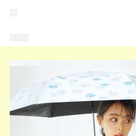
商品
兒童玩具禮品
兒童角色服 表演服
畢業禮品
正
送貨方式
Frozen 主題生日派對用品,服裝,禮物
優獸大都會（