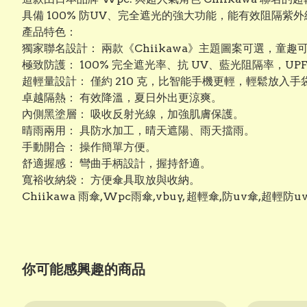
具備 100% 防UV、完全遮光的強大功能，能有效阻隔
產品特色：
獨家聯名設計： 兩款《Chiikawa》主題圖案可選，童趣
極致防護： 100% 完全遮光率、抗 UV、藍光阻隔率，UPF
超輕量設計： 僅約 210 克，比智能手機更輕，輕鬆放入手
卓越隔熱： 有效降溫，夏日外出更涼爽。
內側黑塗層： 吸收反射光線，加強肌膚保護。
晴雨兩用： 具防水加工，晴天遮陽、雨天擋雨。
手動開合： 操作簡單方便。
舒適握感： 彎曲手柄設計，握持舒適。
寬裕收納袋： 方便傘具取放與收納。
Chiikawa 雨傘,Wpc雨傘,vbuy, 超輕傘,防uv傘,超輕
你可能感興趣的商品