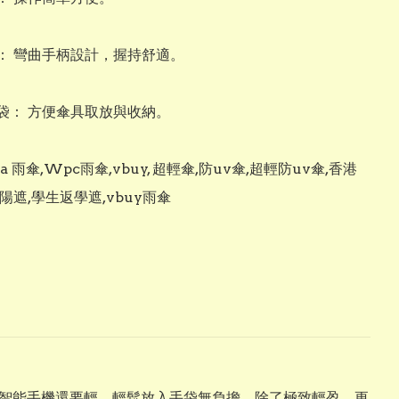
： 彎曲手柄設計，握持舒適。

袋： 方便傘具取放與收納。

wa 雨傘,Wpc雨傘,vbuy, 超輕傘,防uv傘,超輕防uv傘,香港
陽遮,學生返學遮,vbuy雨傘
 克，比智能手機還要輕，輕鬆放入手袋無負擔。除了極致輕盈，更