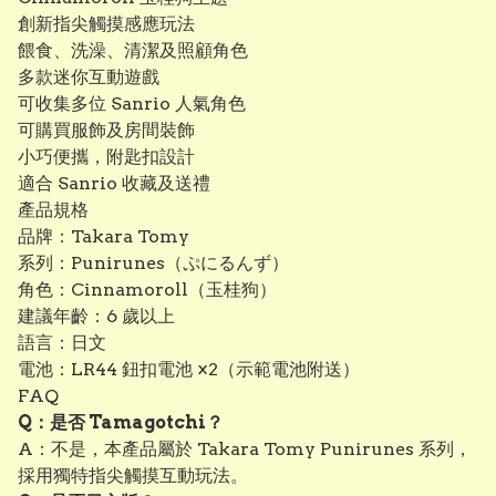
創新指尖觸摸感應玩法
餵食、洗澡、清潔及照顧角色
多款迷你互動遊戲
可收集多位 Sanrio 人氣角色
可購買服飾及房間裝飾
小巧便攜，附匙扣設計
適合 Sanrio 收藏及送禮
產品規格
品牌：Takara Tomy
系列：Punirunes（ぷにるんず）
角色：Cinnamoroll（玉桂狗）
建議年齡：6 歲以上
語言：日文
電池：LR44 鈕扣電池 ×2（示範電池附送）
FAQ
Q：是否 Tamagotchi？
A：不是，本產品屬於 Takara Tomy Punirunes 系列，
採用獨特指尖觸摸互動玩法。