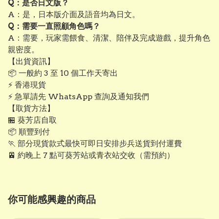
Q：是否日文版？
A：是，日本版介面及語音均為日文。
Q：需要一直照顧角色嗎？
A：需要，玩家需餵食、清潔、陪伴及完成遊戲，提升角色
親密度。
【出貨資訊】
📦 一般約 3 至 10 個工作天寄出
⚡ 香港現貨
⚡ 急單請先 WhatsApp 查詢及通知我們
【取貨方法】
🏪 葵芳店自取
📦 順豐到付
🏃 部分現貨款式最快可即日安排步兵送貨到付運費
🚈 約晚上 7 點可葵芳站或青衣站交收（需預約）
你可能感興趣的商品